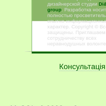
дизайнерской студии
Di&
group
. Разработка носи
полностью просветитель
опытно-информационны
характер. Copyright © В
защищены. Приглашаем
сотрудничеству всех
неравнодушных волонте
Консультація