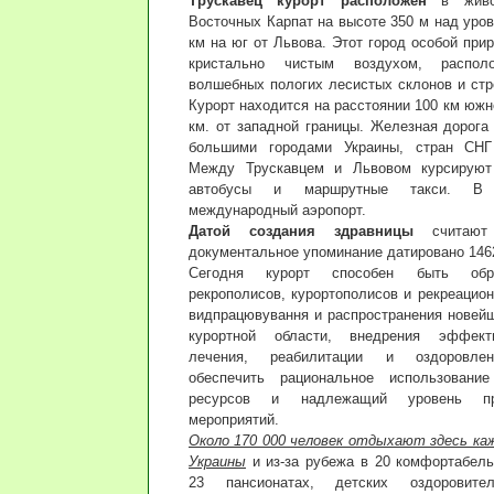
Трускавец курорт расположен
в живоп
Восточных Карпат на высоте 350 м над уро
км на юг от Львова. Этот город особой при
кристально чистым воздухом, распол
волшебных пологих лесистых склонов и стр
Курорт находится на расстоянии 100 км южн
км. от западной границы. Железная дорога
большими городами Украины, стран СНГ
Между Трускавцем и Львовом курсируют 
автобусы и маршрутные такси. В
международный аэропорт.
Датой создания здравницы
считают 
документальное упоминание датировано 1462
Сегодня курорт способен быть обр
рекрополисов, курортополисов и рекреацио
видпрацювування и распространения новейш
курортной области, внедрения эффект
лечения, реабилитации и оздоровлен
обеспечить рациональное использование
ресурсов и надлежащий уровень при
мероприятий.
Около 170 000 человек отдыхают здесь каж
Украины
и из-за рубежа в 20 комфортабель
23 пансионатах, детских оздоровител