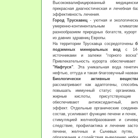
Высококвалифицированный медицинс
прекрасная диагностическая и лечебная ба
эффективность лечения.
Город Трускавец
- уютная и экологическ
умеренно-континентальным клим
разнообразием природных богатств, курорт
из давних здравниц Европы.
На территории Трускавца сосредоточены
б
подземных минеральных вод
с 14-ю
источниками и залежи "горного вос
Привлекательность курорта обеспечивае
"Нафтуся"
. Эта уникальная вода генети
нефтью, оттуда и такая благозвучный назван
Биологически активные веществ
рассматривают как адаптогены, способн
повышать иммунный статус организма.
жирные кислоты, присутствующие 
обеспечивают антиоксидантный, антис
эффект. Отдельные органические соедине
состав, усиливают функцию печени и почек,
стимуляцией желчеобразования и сичеви
следствие, профилактика и лечение заст
печени, желчных и Сычевых путях, п
образования и содействия выведению небо