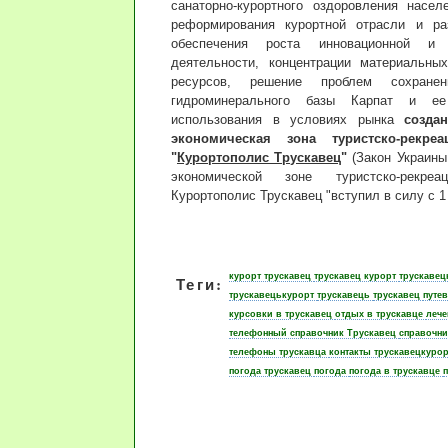
санаторно-курортного оздоровления насел
реформирования курортной отрасли и раз
обеспечения роста инновационной и и
деятельности, концентрации материальны
ресурсов, решение проблем сохранен
гидроминерального базы Карпат и ее
использования в условиях рынка
созда
экономическая зона туристско-рекреа
"
Курортополис Трускавец
"
(Закон Украины
экономической зоне туристско-рекреа
Курортополис Трускавец "вступил в силу с 1
курорт трускавец
трускавец курорт
трускавец
Теги:
трускавецькурорт
трускавець
трускавец
путев
курсовки в трускавец
отдых в трускавце
лече
телефонный справочник Трускавец
справочни
телефоны трускавца
контакты трускавецкуро
погода трускавец
погода
погода в трускавце