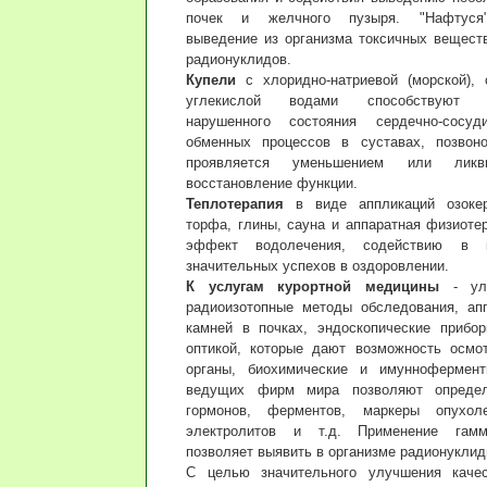
почек и желчного пузыря. "Нафтуся"
выведение из организма токсичных веществ
радионуклидов.
Купели
с хлоридно-натриевой (морской), 
углекислой водами способствуют в
нарушенного состояния сердечно-сосуд
обменных процессов в суставах, позвоно
проявляется уменьшением или ликв
восстановление функции.
Теплотерапия
в виде аппликаций озокер
торфа, глины, сауна и аппаратная физиоте
эффект водолечения, содействию в к
значительных успехов в оздоровлении.
К услугам курортной медицины
- уль
радиоизотопные методы обследования, ап
камней в почках, эндоскопические прибо
оптикой, которые дают возможность осмо
органы, биохимические и имуннофермент
ведущих фирм мира позволяют определ
гормонов, ферментов, маркеры опухол
электролитов и т.д. Применение гамма
позволяет выявить в организме радионуклид
С целью значительного улучшения каче