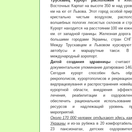
Трускавец курорт расположен
в живоп
Восточных Карпат на высоте 350 м над уро
км на юг от Львова. Этот город особой при
кристально чистым воздухом, распол
волшебных пологих лесистых склонов и стр
Курорт находится на расстоянии 100 км южн
км. от западной границы. Железная дорога
большими городами Украины, стран СНГ
Между Трускавцем и Львовом курсируют 
автобусы и маршрутные такси. В
международный аэропорт.
Датой создания здравницы
считают 
документальное упоминание датировано 1462
Сегодня курорт способен быть обр
рекрополисов, курортополисов и рекреацио
видпрацювування и распространения новейш
курортной области, внедрения эффект
лечения, реабилитации и оздоровлен
обеспечить рациональное использование
ресурсов и надлежащий уровень при
мероприятий.
Около 170 000 человек отдыхают здесь каж
Украины
и из-за рубежа в 20 комфортабель
23 пансионатах, детских оздоровител