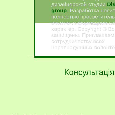
дизайнерской студии
Di&
group
. Разработка носи
полностью просветитель
опытно-информационны
характер. Copyright © В
защищены. Приглашаем
сотрудничеству всех
неравнодушных волонте
Консультація