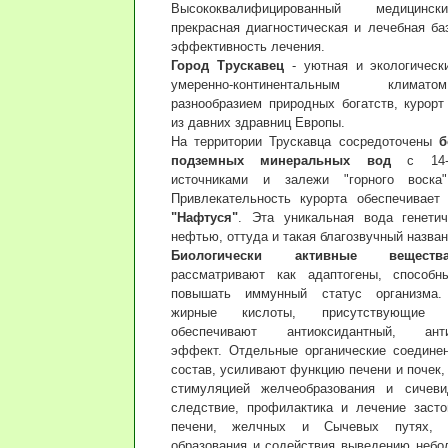
Высококвалифицированный медицинс
прекрасная диагностическая и лечебная ба
эффективность лечения.
Город Трускавец
- уютная и экологическ
умеренно-континентальным клим
разнообразием природных богатств, курорт
из давних здравниц Европы.
На территории Трускавца сосредоточены
б
подземных минеральных вод
с 14-ю
источниками и залежи "горного вос
Привлекательность курорта обеспечивае
"Нафтуся"
. Эта уникальная вода генети
нефтью, оттуда и такая благозвучный назван
Биологически активные веществ
рассматривают как адаптогены, способн
повышать иммунный статус организма.
жирные кислоты, присутствующие 
обеспечивают антиоксидантный, антис
эффект. Отдельные органические соедине
состав, усиливают функцию печени и почек,
стимуляцией желчеобразования и сичеви
следствие, профилактика и лечение заст
печени, желчных и Сычевых путях, п
образования и содействия выведению небо