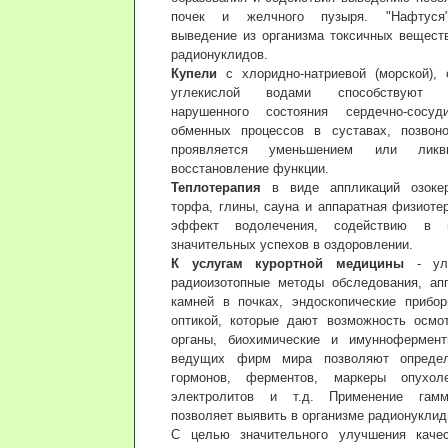
почек и желчного пузыря. "Нафтуся"
выведение из организма токсичных веществ
радионуклидов.
Купели
с хлоридно-натриевой (морской), 
углекислой водами способствуют в
нарушенного состояния сердечно-сосуд
обменных процессов в суставах, позвоно
проявляется уменьшением или ликв
восстановление функции.
Теплотерапия
в виде аппликаций озокер
торфа, глины, сауна и аппаратная физиоте
эффект водолечения, содействию в к
значительных успехов в оздоровлении.
К услугам курортной медицины
- уль
радиоизотопные методы обследования, ап
камней в почках, эндоскопические прибо
оптикой, которые дают возможность осмо
органы, биохимические и имуннофермент
ведущих фирм мира позволяют определ
гормонов, ферментов, маркеры опухол
электролитов и т.д. Применение гамма
позволяет выявить в организме радионуклид
С целью значительного улучшения каче