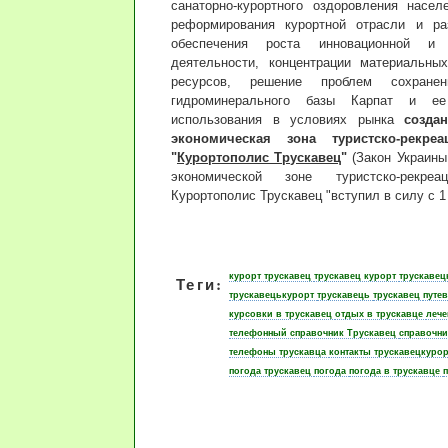
санаторно-курортного оздоровления насел
реформирования курортной отрасли и раз
обеспечения роста инновационной и и
деятельности, концентрации материальны
ресурсов, решение проблем сохранен
гидроминерального базы Карпат и ее
использования в условиях рынка
созда
экономическая зона туристско-рекреа
"
Курортополис Трускавец
"
(Закон Украины
экономической зоне туристско-рекреа
Курортополис Трускавец "вступил в силу с 1
курорт трускавец
трускавец курорт
трускавец
Теги:
трускавецькурорт
трускавець
трускавец
путев
курсовки в трускавец
отдых в трускавце
лече
телефонный справочник Трускавец
справочни
телефоны трускавца
контакты трускавецкуро
погода трускавец
погода
погода в трускавце