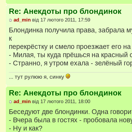
Re: Анекдоты про блондинок
ad_min
від 17 лютого 2011, 17:59
Блондинка получила права, забрала м
к
перекрёстку и смело проезжает его на
- Милая, ты куда прёшься на красный 
- Странно, я утром ехала - зелёный го
... тут рулюю я, синку
Re: Анекдоты про блондинок
ad_min
від 17 лютого 2011, 18:00
Беседуют две блондинки. Одна говори
- Вчера была в гостях - пробовала нову
- Ну и как?