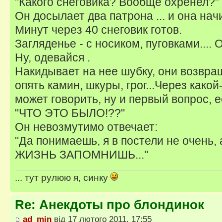
"Какого снеговика? Вообще охренел?"
Он досылает два патрона ... и она нач
Минут через 40 снеговик готов.
Загляденье - с носиком, пуговками.... 
Ну, одевайся .
Накидывает на нее шубку, они возвра
опять камин, шкуры, грог...Через какой
может говорить, ну и первый вопрос, 
"ЧТО ЭТО БЫЛО!??"
Он невозмутимо отвечает:
"Да понимаешь, я в постели не очень,
ЖИЗНЬ ЗАПОМНИШЬ..."
... тут рулюю я, синку
Re: Анекдоты про блондинок
ad_min
від 17 лютого 2011, 17:55