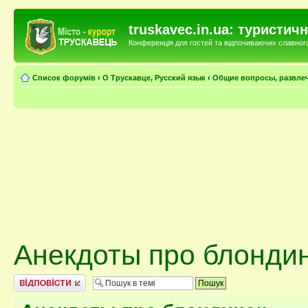
truskavec.in.ua: туристи
Конференція для гостей та відпочиваючих славного 
Список форумів
‹
О Трускавце, Русский язык
‹
Общие вопросы, развле
Анекдоты про блонди
Відповісти