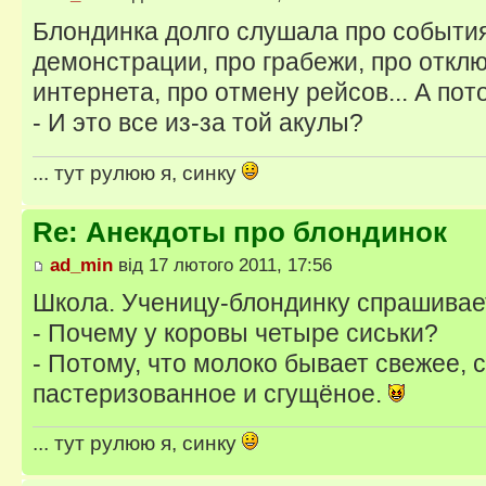
Блондинка долго слушала про события 
демонстрации, про грабежи, про откл
интернета, про отмену рейсов... А по
- И это все из-за той акулы?
... тут рулюю я, синку
Re: Анекдоты про блондинок
ad_min
від 17 лютого 2011, 17:56
Школа. Ученицу-блондинку спрашивает
- Почему у коровы четыре сиськи?
- Потому, что молоко бывает свежее, 
пастеризованное и сгущёное.
... тут рулюю я, синку