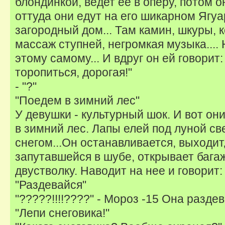
блондинкой, ведет ее в оперу, потом о
оттуда они едут на его шикарном Ягуа
загородный дом... Там камин, шкуры, 
массаж ступней, негромкая музыка.... 
этому самому... И вдруг он ей говорит
торопиться, дорогая!"
- "?"
"Поедем в зимний лес"
У девушки - культурный шок. И вот они
в зимний лес. Лапы елей под луной с
снегом...Он останавливается, выходит
запутавшейся в шубе, открывает багажни
двустволку. Наводит на нее и говорит:
"Раздевайся"
"?????!!!!????" - Мороз -15 Она раздев
"Лепи снеговика!"