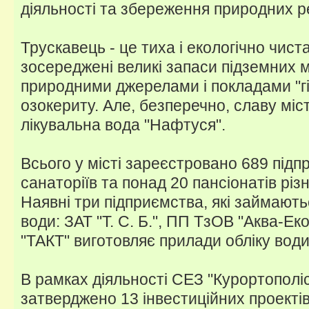
діяльності та збереження природних р
Трускавець - це тиха і екологічно чист
зосереджені великі запаси підземних 
природними джерелами і покладами "гір
озокериту. Але, безперечно, славу міс
лікувальна вода "Нафтуся".
Всього у місті зареєстровано 689 підпр
санаторіїв та понад 20 пансіонатів різ
Наявні три підприємства, які займают
води: ЗАТ "Т. С. Б.", ПП ТзОВ "Аква-Ек
"ТАКТ" виготовляє прилади обліку води
В рамках діяльності СЕЗ "Курортополі
затверджено 13 інвестиційних проекті