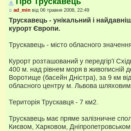
Про Трускавець
ad_min
від 06 травня 2008, 22:49
Трускавець - унікальний і найдавні
курорт Європи.
Трускавець - місто обласного значення
Курорт розташований у передгір'ї Східн
400 м. над рівнем моря в живописній до
Воротище (басейн Дністра), за 9 км від
обласного центру м. Львова шляховим
Територія Трускавця - 7 км2.
Трускавець має пряме залізничне спол
Києвом, Харковом, Дніпропетровськом, 