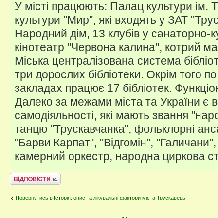
У місті працюють: Палац культури ім. 
культури "Мир", які входять у ЗАТ "Тру
Народний дім, 13 клубів у санаторно-
кінотеатр "Червона калина", котрий ма
Міська централізована система бібліот
три дорослих бібліотеки. Окрім того п
закладах працює 17 бібліотек. Функці
Далеко за межами міста та України є в
самодіяльності, які мають звання "наро
танцю "Трускавчанка", фольклорні анс
"Барви Карпат", "Відгомін", "Галичани"
камерний оркестр, народна циркова сту
Відповісти
Повернутись в Історія, опис та лікувальні фактори міста Трускавець