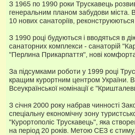
З 1965 по 1990 роки Трускавець розви
генеральним планом забудови міста. В
10 нових санаторіїв, реконструюються 
З 1990 році будуються і вводяться в д
санаторних комплекси - санаторій "Кар
"Перлина Прикарпаття", нові комфорта
За підсумками роботи у 1999 році Тру
кращим курортним центром України. Ві
Всеукраїнської номінації є "Кришталев
З січня 2000 року набрав чинності Зак
спеціальну економічну зону туристськ
"Курортополіс Трускавець", яка створ
на період 20 років. Метою СЕЗ є стим