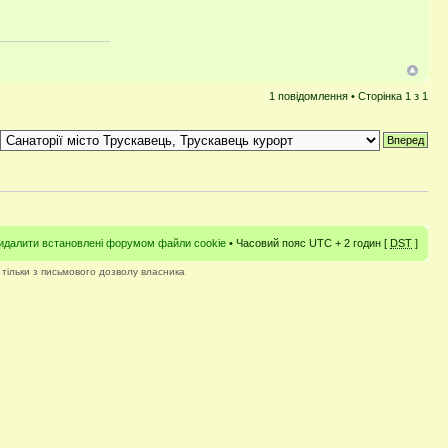
1 повідомлення • Сторінка
1
з
1
идалити встановлені форумом файли cookie
• Часовий пояс UTC + 2 годин [
DST
]
 тільки з письмового дозволу власника