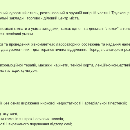
ний курортний стиль, розташований в зручній нагірній частині Трускавц
льні заклади і торгово - діловий центр міста.
вомісні кімнати з усіма вигодами, також одно - та двомісні "люкси" з тел
ні особливі умови.
ки та проведення різноманітних лабораторних обстежень та надання нал
є два урологічних і два терапевтичних відділення. Поряд з санаторієм ро
хоемоційної терапії, масажні кабінети, тенісні корти, лекційно-концертни
ніх палацах культури.
ії без ознак вираженої ниркової недостатності і артеріальної гіпертензії;
току сечі;
я каменів з нирок і сечових шляхів;
сті і вираженого порушення відтоку сечі;