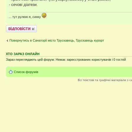
- сечові діатези.
... тут рулюю я, синку
Відповісти
Повернутись в Санаторії місто Трускавець, Трускавець курорт
ХТО ЗАРАЗ ОНЛАЙН
Зараз переглядають цей форум: Немає зареєстрованих користувачів і 0 гостей
Список форумів
Всі текстові та графічні матеріали з 