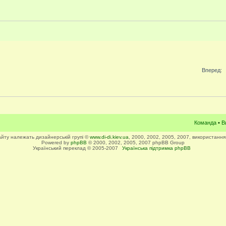
Вперед:
Команда
•
В
сайту належать дизайнерській групі ©
www.di-di.kiev.ua
, 2000, 2002, 2005, 2007, використання
Powered by
phpBB
© 2000, 2002, 2005, 2007 phpBB Group
Український переклад © 2005-2007
Українська підтримка phpBB