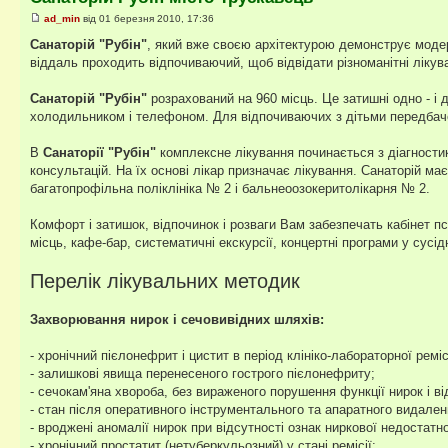
ad_min
від 01 березня 2010, 17:36
Санаторій "Рубін"
, який вже своєю архітектурою демонструє модер
віддаль проходить відпочиваючий, щоб відвідати різноманітні лікува
Санаторій "Рубін"
розрахований на 960 місць. Це затишні одно - і д
холодильником і телефоном. Для відпочиваючих з дітьми передбаче
В
Санаторії "Рубін"
комплексне лікування починається з діагности
консультацій. На їх основі лікар призначає лікування. Санаторій ма
багатопрофільна поліклініка № 2 і бальнеоозокеритолікарня № 2.
Комфорт і затишок, відпочинок і розваги Вам забезпечать кабінет пси
місць, кафе-бар, систематичні екскурсії, концертні програми у сусід
Перелік лікувальних методик
Захворювання нирок і сечовивідних шляхів:
- хронічний пієлонефрит і цистит в період клініко-лабораторної реміс
- залишкові явища перенесеного гострого пієлонефриту;
- сечокам'яна хвороба, без вираженого порушення функції нирок і від
- стан після оперативного інструментального та апаратного видаленн
- вроджені аномалії нирок при відсутності ознак ниркової недостатно
- хронічний простатит (нетуберкульозний) у стані ремісії;