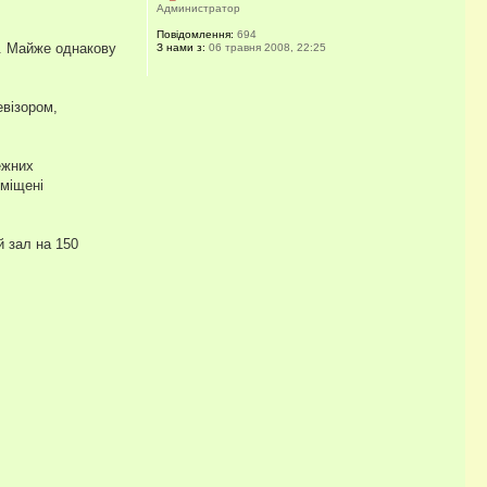
Администратор
Повідомлення:
694
я. Майже однакову
З нами з:
06 травня 2008, 22:25
евізором,
ежних
зміщені
й зал на 150