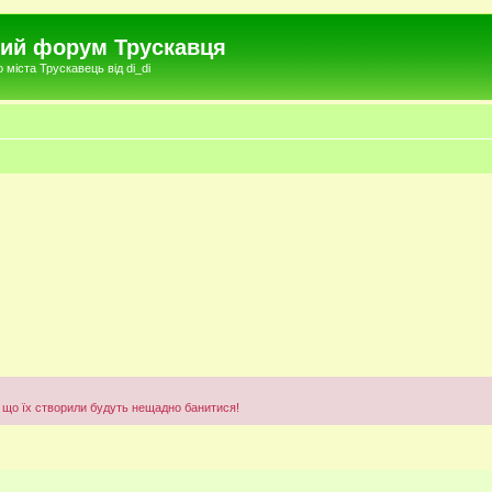
чний форум Трускавця
міста Трускавець від di_di
що їх створили будуть нещадно банитися!