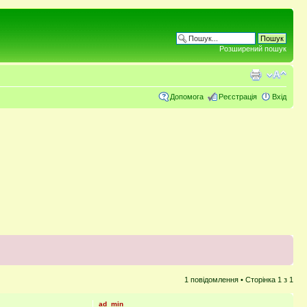
Розширений пошук
Допомога
Реєстрація
Вхід
1 повідомлення • Сторінка
1
з
1
ad_min