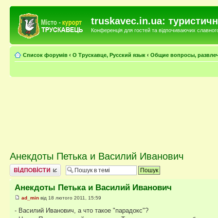
truskavec.in.ua: туристи
Конференція для гостей та відпочиваючих славного 
Список форумів
‹
О Трускавце, Русский язык
‹
Общие вопросы, развле
Анекдоты Петька и Василий Иванович
Відповісти
Анекдоты Петька и Василий Иванович
ad_min
від 18 лютого 2011, 15:59
- Василий Иванович, а что такое "парадокс"?