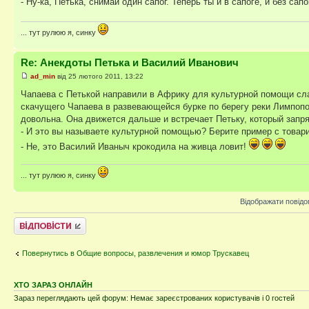
- Ну-ка, Петька, снимай один сапог. Теперь ты и в сапоге, и без сапо
... тут рулюю я, синку
Re: Анекдоты Петька и Василий Иванович
ad_min
від 25 лютого 2011, 13:22
Чапаева с Петькой направили в Африку для культурной помощи сла
скачущего Чапаева в развевающейся бурке по берегу реки Лимпопо
довольна. Она движется дальше и встречает Петьку, который запря
- И это вы называете культурной помощью? Берите пример с товар
- Не, это Василий Иваныч крокодила на живца ловит!
... тут рулюю я, синку
Відображати повідо
Відповісти
Повернутись в Общие вопросы, развлечения и юмор Трускавец
ХТО ЗАРАЗ ОНЛАЙН
Зараз переглядають цей форум: Немає зареєстрованих користувачів і 0 гостей