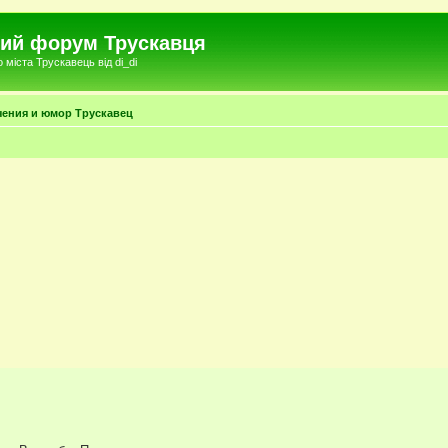
чний форум Трускавця
міста Трускавець від di_di
чения и юмор Трускавец