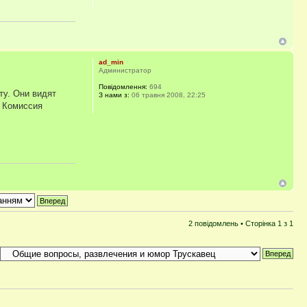
ad_min
Администратор
Повідомлення:
694
ту. Они видят
З нами з:
06 травня 2008, 22:25
. Комиссия
2 повідомлень • Сторінка
1
з
1