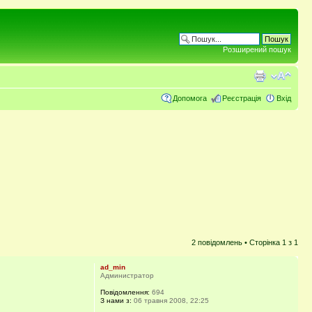
Розширений пошук
Допомога
Реєстрація
Вхід
2 повідомлень • Сторінка
1
з
1
ad_min
Администратор
Повідомлення:
694
З нами з:
06 травня 2008, 22:25