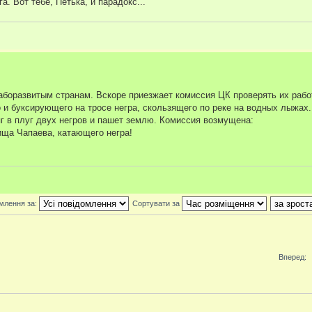
га. Вот тебе, Петька, и парадокс...
боразвитым странам. Вскоре приезжает комиссия ЦК проверять их рабо
 и буксирующего на тросе негра, скользящего по реке на водных лыжах
г в плуг двух негров и пашет землю. Комиссия возмущена:
ища Чапаева, катающего негра!
млення за:
Сортувати за
Вперед: