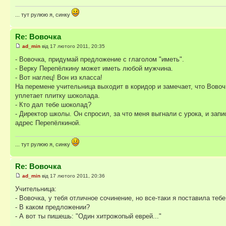
... тут рулюю я, синку
Re: Вовочка
ad_min
від 17 лютого 2011, 20:35
- Вовочка, придумай предложение с глаголом "иметь".
- Верку Перепёлкину может иметь любой мужчина.
- Вот наглец! Вон из класса!
На перемене учительница выходит в коридор и замечает, что Вовоч
уплетает плитку шоколада.
- Кто дал тебе шоколад?
- Директор школы. Он спросил, за что меня выгнали с урока, и запи
адрес Перепёлкиной.
... тут рулюю я, синку
Re: Вовочка
ad_min
від 17 лютого 2011, 20:36
Учительница:
- Вовочка, у тебя отличное сочинение, но все-таки я поставила теб
- В каком предложении?
- А вот ты пишешь: "Один хитрожопый еврей..."