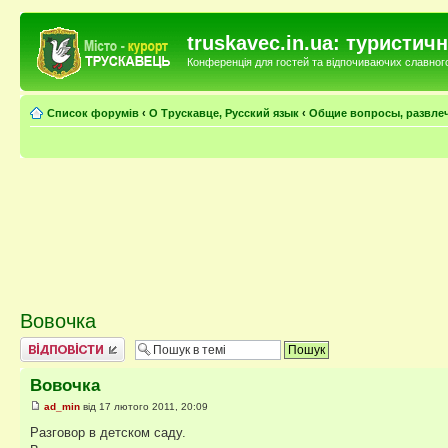
truskavec.in.ua: туристи
Конференція для гостей та відпочиваючих славного 
Список форумів
‹
О Трускавце, Русский язык
‹
Общие вопросы, развле
Вовочка
Відповісти
Вовочка
ad_min
від 17 лютого 2011, 20:09
Разговор в детском саду.