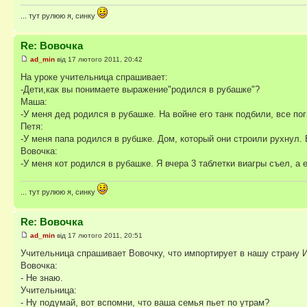
... тут рулюю я, синку
Re: Вовочка
ad_min
від 17 лютого 2011, 20:42
На уроке учительница спрашивает:
-Дети,как вы понимаете выражение"родился в рубашке"?
Маша:
-У меня дед родился в рубашке. На войне его танк подбили, все поги
Петя:
-У меня папа родился в рубшке. Дом, который они строили рухнул. В
Вовочка:
-У меня кот родился в рубашке. Я вчера 3 таблетки виагры съел, а 
... тут рулюю я, синку
Re: Вовочка
ad_min
від 17 лютого 2011, 20:51
Учительница спpашивает Вовочку, что импоpтиpует в нашу стpану 
Вовочка:
- Hе знаю.
Учительница:
- Hу подумай, вот вспомни, что ваша семья пьет по утpам?