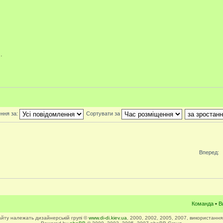
.
ння за:
Сортувати за
Вперед:
Команда
•
В
сайту належать дизайнерській групі ©
www.di-di.kiev.ua
, 2000, 2002, 2005, 2007, використання