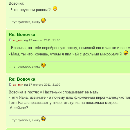
Вовочка:
- Что, неужели pассол?!
... тут рулюю я, синку
Re: Вовочка
ad_min
від 17 лютого 2011, 21:00
- Вовочка, на тебе серебренную ложку, помешай ею в чашке и все 
- Мам, ты что, хочешь, чтобы я пил чай с дохлыми микробами?!
... тут рулюю я, синку
Re: Вовочка
ad_min
від 17 лютого 2011, 21:09
Вовочка в гостях у Настеньки спрашивает ее мать:
-Тетя Яана, извините - а почему ваш фирменный пирог-калекукко та
Тетя Яана спрашивает учтиво, отступив на несколько метров:
-А сейчас?
... тут рулюю я, синку