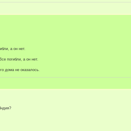
бли, а он нет.
се погибли, а он нет.
его дома не оказалось.
Индия?