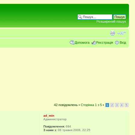
Розширений пошук
Допомога
Реєстрація
Вхід
42 повідомлень •
Сторінка
1
з
5
•
1
2
3
4
5
ad_min
Администратор
Повідомлення:
694
З нами з:
06 травня 2008, 22:25