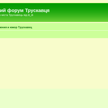
чний форум Трускавця
міста Трускавець від di_di
чения и юмор Трускавец