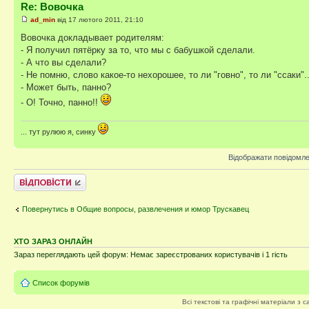
Re: Вовочка
ad_min
від 17 лютого 2011, 21:10
Вовочка докладывает родителям:
- Я получил пятёрку за то, что мы с бабушкой сделали.
- А что вы сделали?
- Не помню, слово какое-то нехорошее, то ли "говно", то ли "ссаки"..
- Может быть, панно?
- О! Точно, панно!!
... тут рулюю я, синку
Відображати повідомле
Відповісти
Повернутись в Общие вопросы, развлечения и юмор Трускавец
ХТО ЗАРАЗ ОНЛАЙН
Зараз переглядають цей форум: Немає зареєстрованих користувачів і 1 гість
Список форумів
Всі текстові та графічні матеріали з 