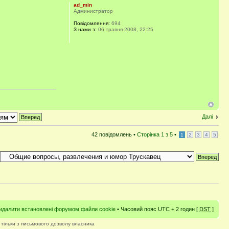
ad_min
Администратор
Повідомлення:
694
З нами з:
06 травня 2008, 22:25
Далі
42 повідомлень •
Сторінка
1
з
5
•
1
2
3
4
5
идалити встановлені форумом файли cookie
• Часовий пояс UTC + 2 годин [
DST
]
 тільки з письмового дозволу власника