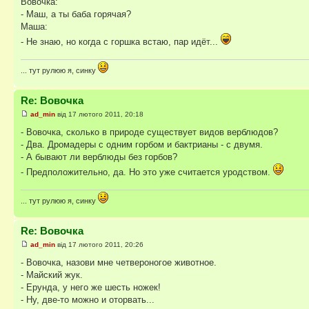
Вовочка:
- Маш, а ты баба горячая?
Маша:
- Не знаю, но когда с горшка встаю, пар идёт...
... тут рулюю я, синку
Re: Вовочка
ad_min
від 17 лютого 2011, 20:18
- Вовочка, сколько в природе существует видов верблюдов?
- Два. Дромадеры с одним горбом и бактрианы - с двумя.
- А бывают ли верблюды без горбов?
- Предположительно, да. Но это уже считается уродством.
... тут рулюю я, синку
Re: Вовочка
ad_min
від 17 лютого 2011, 20:26
- Вовочка, назови мне четвероногое животное.
- Майский жук.
- Ерунда, у него же шесть ножек!
- Ну, две-то можно и оторвать...