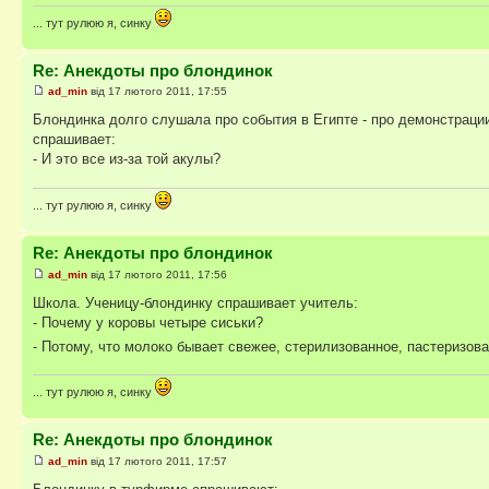
... тут рулюю я, синку
Re: Анекдоты про блондинок
ad_min
від 17 лютого 2011, 17:55
Блондинка долго слушала про события в Египте - про демонстрации,
спрашивает:
- И это все из-за той акулы?
... тут рулюю я, синку
Re: Анекдоты про блондинок
ad_min
від 17 лютого 2011, 17:56
Школа. Ученицу-блондинку спрашивает учитель:
- Почему у коровы четыре сиськи?
- Потому, что молоко бывает свежее, стерилизованное, пастеризов
... тут рулюю я, синку
Re: Анекдоты про блондинок
ad_min
від 17 лютого 2011, 17:57