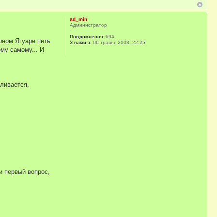
ad_min
Администратор
Повідомлення:
694
рном Ягуаре пить
З нами з:
06 травня 2008, 22:25
ому самому... И
вливается,
 и первый вопрос,