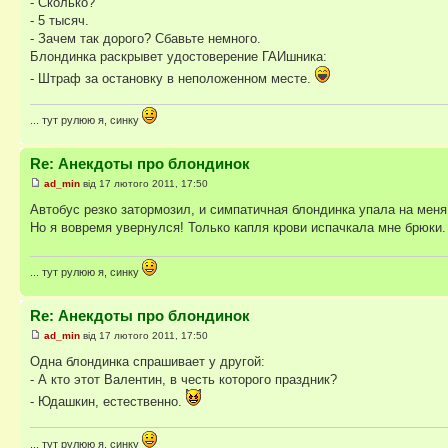
- Сколько?
- 5 тысяч.
- Зачем так дорого? Сбавьте немного.
Блондинка раскрывет удостоверение ГАИшника:
- Штраф за остановку в неположенном месте.
... тут рулюю я, синку
Re: Анекдоты про блондинок
ad_min
від 17 лютого 2011, 17:50
Автобус резко затормозил, и симпатичная блондинка упала на меня
Но я вовремя увернулся! Только капля крови испачкала мне брюки.
... тут рулюю я, синку
Re: Анекдоты про блондинок
ad_min
від 17 лютого 2011, 17:50
Одна блондинка спрашивает у другой:
- А кто этот Валентин, в честь которого праздник?
- Юдашкин, естественно.
... тут рулюю я, синку