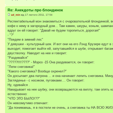
Re: Анекдоты про блондинок
ad_min
від 17 лютого 2011, 17:54
Респектабельный мэн знакомиться с очаровательной блондинкой, вед
кофе к нему в загородный дом... Там камин, шкуры, коньяк, шампанс
вдруг он ей говорит: "Давай не будем торопиться, дорогая!"
- "?"
"Поедем в зимний лес"
У девушки - культурный шок. И вот они на его Лэнд Крузере едут в
выходит, помогает выйти ей, запутавшейся в шубе, открывает багажни
двустволку. Наводит на нее и говорит:
"Раздевайся"
"?????!!!!????" - Мороз -15 Она раздевается, он говорит:
"Лепи снеговика!"
"Какого снеговика? Вообще охренел?"
Он досылает два патрона ... и она начинает лепить снеговика. Мину
Загляденье - с носиком, пуговками.... Он говорит:
Ну, одевайся .
Накидывает на нее шубку, они возвращаются на виллу, там опять кам
естественно:
"ЧТО ЭТО БЫЛО!??"
Он невозмутимо отвечает:
"Да понимаешь, я в постели не очень, а снеговика ты НА ВСЮ Ж