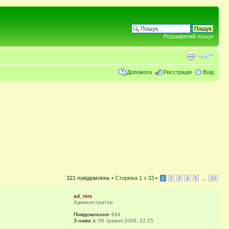
Розширений пошук
Допомога
Реєстрація
Вхід
321 повідомлень •
Сторінка
1
з
33
•
...
1
2
3
4
5
33
ad_min
Администратор
Повідомлення:
694
З нами з:
06 травня 2008, 22:25