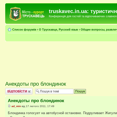
truskavec.in.ua: туристи
Конференція для гостей та відпочиваючих славного 
Список форумів
‹
О Трускавце, Русский язык
‹
Общие вопросы, развле
Анекдоты про блондинок
Відповісти
Анекдоты про блондинок
ad_min
від 17 лютого 2011, 17:49
Блондинка голосует на автобусной остановке. Подруливает Жигули