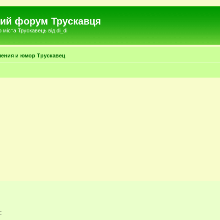
чний форум Трускавця
міста Трускавець від di_di
чения и юмор Трускавец
: