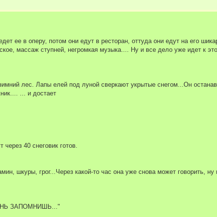
ет ее в оперу, потом они едут в ресторан, оттуда они едут на его шика
кое, массаж ступней, негромкая музыка.... Ну и все дело уже идет к эт
 зимний лес. Лапы елей под луной сверкают укрытые снегом...Он остана
к.... ... и достает
т через 40 снеговик готов.
ин, шкуры, грог...Через какой-то час она уже снова может говорить, ну
ИЗНЬ ЗАПОМНИШЬ..."