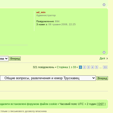
ad_min
Администратор
Повідомлення:
694
З нами з:
06 травня 2008, 22:25
Далі
321 повідомлень •
Сторінка
1
з
33
•
...
1
2
3
4
5
33
идалити встановлені форумом файли cookie
• Часовий пояс UTC + 2 годин [
DST
]
 тільки з письмового дозволу власника