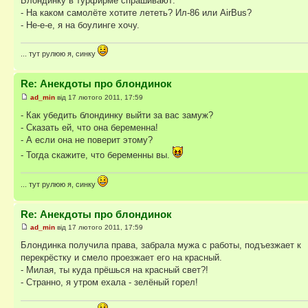
Блондинку в турфирме спрашивают:
- На каком самолёте хотите лететь? Ил-86 или AirBus?
- Не-е-е, я на боулинге хочу.
... тут рулюю я, синку
Re: Анекдоты про блондинок
ad_min
від 17 лютого 2011, 17:59
- Как убедить блондинку выйти за вас замуж?
- Сказать ей, что она беременна!
- А если она не поверит этому?
- Тогда скажите, что беременны вы.
... тут рулюю я, синку
Re: Анекдоты про блондинок
ad_min
від 17 лютого 2011, 17:59
Блондинка получила права, забрала мужа с работы, подъезжает к
перекрёстку и смело проезжает его на красный.
- Милая, ты куда прёшься на красный свет?!
- Странно, я утром ехала - зелёный горел!