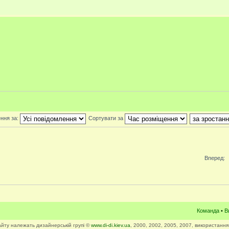
ння за:
Сортувати за
Вперед:
Команда
•
В
сайту належать дизайнерській групі ©
www.di-di.kiev.ua
, 2000, 2002, 2005, 2007, використання