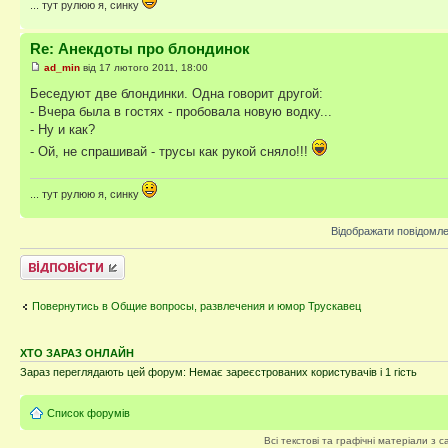
... тут рулюю я, синку
Re: Анекдоты про блондинок
ad_min
від 17 лютого 2011, 18:00
Беседуют две блондинки. Одна говорит другой:
- Вчера была в гостях - пробовала новую водку...
- Ну и как?
- Ой, не спрашивай - трусы как рукой сняло!!!
... тут рулюю я, синку
Відображати повідомле
Відповісти
Повернутись в Общие вопросы, развлечения и юмор Трускавец
ХТО ЗАРАЗ ОНЛАЙН
Зараз переглядають цей форум: Немає зареєстрованих користувачів і 1 гість
Список форумів
Всі текстові та графічні матеріали з 