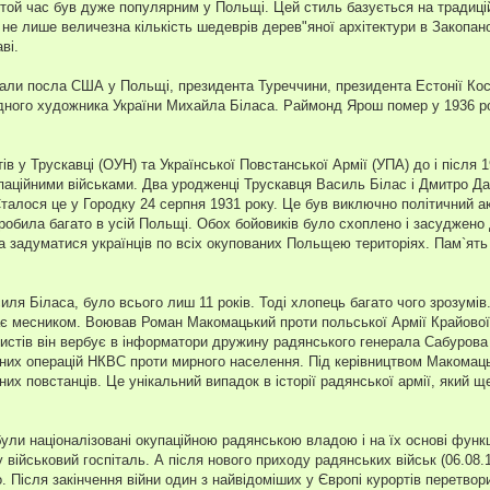
 той час був дуже популярним у Польщі. Цей стиль базується на традиц
 не лише величезна кількість шедеврів дерев"яної архітектури в Закопа
ві.
ймали посла США у Польщі, президента Туреччини, президента Естонії Кос
дного художника України Михайла Біласа. Раймонд Ярош помер у 1936 ро
ів у Трускавці (ОУН) та Української Повстанської Армії (УПА) до і після 
упаційними військами. Два уродженці Трускавця Василь Білас і Дмитро 
алося це у Городку 24 серпня 1931 року. Це був виключно політичний ак
робила багато в усій Польщі. Обох бойовиків було схоплено і засуджено д
ла задуматися українців по всіх окупованих Польщею територіях. Пам`ять
я Біласа, було всього лиш 11 років. Тоді хлопець багато чого зрозумів.
тає месником. Воював Роман Макомацький проти польської Армії Крайової
истів він вербує в інформатори дружину радянського генерала Сабурова 
ьних операцій НКВС проти мирного населення. Під керівництвом Макомаць
х повстанців. Це унікальний випадок в історії радянської армії, який щ
були націоналізовані окупаційною радянською владою і на їх основі функ
 військовий госпіталь. А після нового приходу радянських військ (06.08.
 Після закінчення війни один з найвідоміших у Європі курортів перетвори