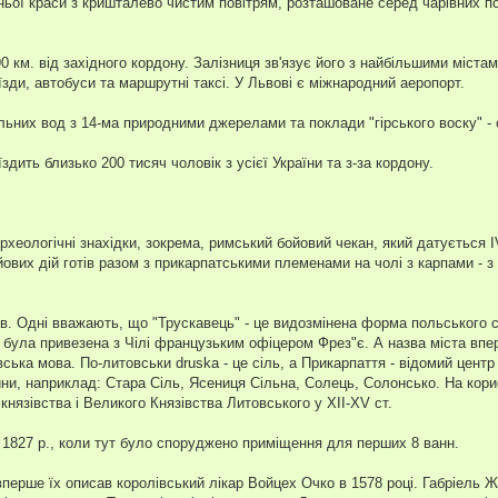
ньої краси з кришталево чистим повітрям, розташоване серед чарівних п
0 км. від західного кордону. Залізниця зв'язує його з найбільшими містам
ди, автобуси та маршрутні таксі. У Львові є міжнародний аеропорт.
льних вод з 14-ма природними джерелами та поклади "гірського воску" - 
дить близько 200 тисяч чоловік з усієї України та з-за кордону.
хеологічні знахідки, зокрема, римський бойовий чекан, який датується І
ових дій готів разом з прикарпатськими племенами на чолі з карпами - з 
ів. Одні вважають, що "Трускавець" - це видозмінена форма польського с
і була привезена з Чілі французьким офіцером Фрез"є. А назва міста впе
ська мова. По-литовськи druska - це сіль, а Прикарпаття - відомий центр
ни, наприклад: Стара Сіль, Ясениця Сільна, Солець, Солонсько. На кори
князівства і Великого Князівства Литовського у XII-XV ст.
 1827 р., коли тут було споруджено приміщення для перших 8 ванн.
вперше їх описав королівський лікар Войцех Очко в 1578 році. Габріель 