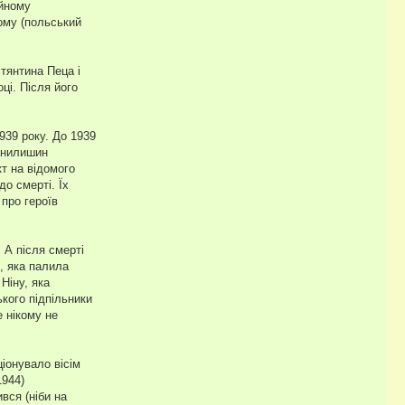
ійному
ному (польський
тянтина Пеца і
ці. Після його
1939 року. До 1939
Данилишин
т на відомого
о смерті. Їх
 про героїв
 А після смерті
, яка палила
Ніну, яка
кого підпільники
е нікому не
ціонувало вісім
1944)
вся (ніби на