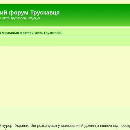
чний форум Трускавця
міста Трускавець від di_di
та лікувальні фактори міста Трускавець
курорт України. Він розкинувся у мальовничій долині з півночі від перед