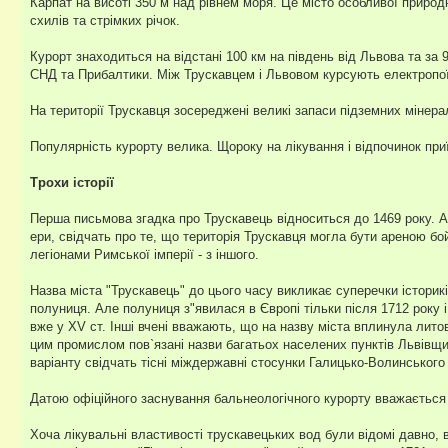
Карпат на висоті 350 м над рівнем моря. Це місто особливої природ
схилів та стрімких річок.
Курорт знаходиться на відстані 100 км на південь від Львова та за 9
СНД та Прибалтики. Між Трускавцем і Львовом курсують електропоїз
На території Трускавця зосереджені великі запаси підземних мінера
Популярність курорту велика. Щороку на лікування і відпочинок приїз
Трохи історії
Перша письмова згадка про Трускавець відноситься до 1469 року. Ар
ери, свідчать про те, що територія Трускавця могла бути ареною бой
легіонами Римської імперії - з іншого.
Назва міста "Трускавець" до цього часу викликає суперечки історик
полуниця. Але полуниця з"явилася в Європі тільки після 1712 року 
вже у XV ст. Інші вчені вважають, що на назву міста вплинула литов
цим промислом пов`язані назви багатьох населених пунктів Львівщи
варіанту свідчать тісні міждержавні стосунки Галицько-Волинського 
Датою офіційного заснування бальнеологічного курорту вважається
Хоча лікувальні властивості трускавецьких вод були відомі давно, 