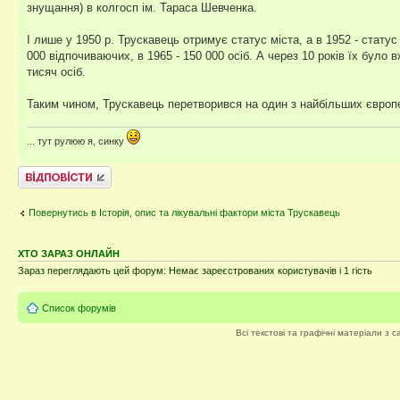
знущання) в колгосп ім. Тараса Шевченка.
І лише у 1950 р. Трускавець отримує статус міста, а в 1952 - стату
000 відпочиваючих, в 1965 - 150 000 осіб. А через 10 років їх було
тисяч осіб.
Таким чином, Трускавець перетворився на один з найбільших європей
... тут рулюю я, синку
Відповісти
Повернутись в Історія, опис та лікувальні фактори міста Трускавець
ХТО ЗАРАЗ ОНЛАЙН
Зараз переглядають цей форум: Немає зареєстрованих користувачів і 1 гість
Список форумів
Всі текстові та графічні матеріали з 