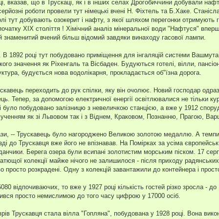
і, вказав, що в Трускаці, як і в інших селах Дрогобиччини добували нафту
ерйозні роботи провели тут німецькі вчені Н. Фіхтель та Б.Хаке. Станісл
олі тут добувають озокерит і нафту, з якої шляхом перегонки отримують га
 початку XIX століття ! Хімічний аналіз мінеральної води "Нафтуся" вперш
Цей знаменитий вчений більш відомий завдяки винаходу гасової лампи.
ї. В 1892 році тут побудовано приміщення для інгаляцій системи Вашмута.
ого значення як Ріхенгаль та Вісбаден. Будуються готелі, вілли, пансіон
ктура, будується нова водолікарня, прокладається об"їзна дорога.
скавець переходить до рук спілки, яку він очолює. Новий господар одра
ць. Тепер, за допомогою електричної енергії освітлювалися не тільки ку
році було побудовано залізницю з невеличкою станцією, а вже у 1912 спор
ученням як зі Львовом так і з Віднем, Краковом, Познанню, Прагою, Ва
ї бази, -- Трускавець було нагороджено Великою золотою медаллю. А темпи
зді до Трускавця вже його не впізнавав. На Помірках за усіма європейс
данчики. Берега озера були всипані золотистим морським піском. 17 сер
гатющої колекції майже нічого не залишилося - після приходу радянських
во просто розкрадені. Одну з колекцій завантажили до контейнера і прост
80 відпочиваючих, то вже у 1927 році кількість гостей різко зросла - до 
ачився просто немислимою до того часу цифрою у 17000 осіб.
рів Трускавця стала вілла "Гопляна", побудована у 1928 році. Вона вико