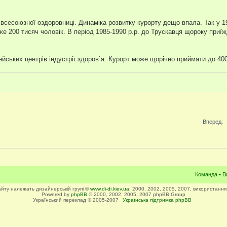
с всесоюзної оздоровниці. Динаміка розвитку курорту дещо впала. Так у 1
 вже 200 тисяч чоловік. В період 1985-1990 р.р. до Трускавця щороку при
ських центрів індустрії здоров`я. Курорт може щорічно приймати до 400 
Вперед:
Команда
•
В
сайту належать дизайнерській групі ©
www.di-di.kiev.ua
, 2000, 2002, 2005, 2007, використання
Powered by
phpBB
© 2000, 2002, 2005, 2007 phpBB Group
Український переклад © 2005-2007
Українська підтримка phpBB