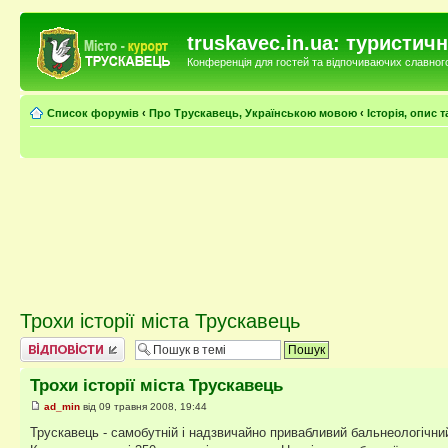
truskavec.in.ua: туристи
Конференція для гостей та відпочиваючих славного 
Список форумів
‹
Про Трускавець, Українською мовою
‹
Історія, опис 
Трохи історії міста Трускавець
Відповісти
Трохи історії міста Трускавець
ad_min
від 09 травня 2008, 19:44
Трускавець - самобутній і надзвичайно привабливий бальнеологічний 