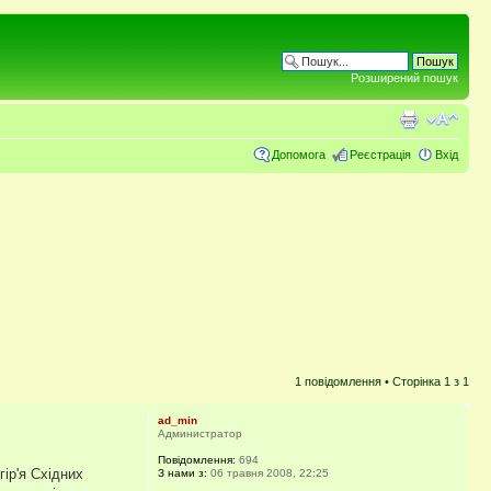
Розширений пошук
Допомога
Реєстрація
Вхід
1 повідомлення • Сторінка
1
з
1
ad_min
Администратор
Повідомлення:
694
гір'я Східних
З нами з:
06 травня 2008, 22:25