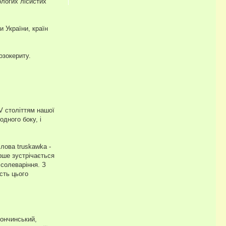
ологих лісистих
и України, країн
озокериту.
V століттям нашої
одного боку, і
лова truskawka -
рше зустрічається
 солеваріння. З
сть цього
Жончинський,