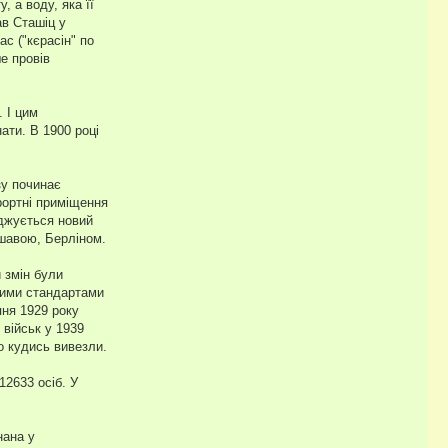
, а воду, яка її
ав Сташіц у
с ("кєрасін" по
е провів
 І цим
ати. В 1900 році
зу починає
рортні приміщення
уджується новий
ршавою, Берліном.
 змін були
ькими стандартами
пня 1929 року
 військ у 1939
о кудись вивезли.
12633 осіб. У
нана у