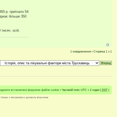
950 р. приїхало 54
їжджає більше 350
тисяч. осіб.
1 повідомлення • Сторінка
1
з
1
идалити встановлені форумом файли cookie
• Часовий пояс UTC + 2 годин [
DST
]
 тільки з письмового дозволу власника