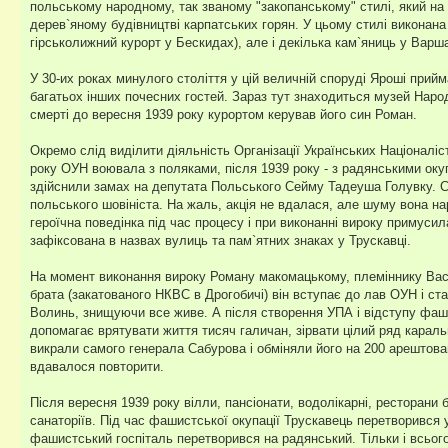
польському народному, так званому "закопанському" стилі, який на
дерев`яному будівництві карпатських горян. У цьому стилі виконана
гірськолижний курорт у Бескидах), але і декілька кам`яниць у Варша
У 30-их роках минулого століття у цій величній споруді Яроші при
багатьох інших почесних гостей. Зараз тут знаходиться музей Наро
смерті до вересня 1939 року курортом керував його син Роман.
Окремо слід виділити діяльність Організації Українських Націоналіст
року ОУН воювала з поляками, після 1939 року - з радянськими ок
здійснили замах на депутата Польського Сейму Тадеуша Голувку. Ст
польського шовініста. На жаль, акція не вдалася, але шуму вона на
героїчна поведінка під час процесу і при виконанні вироку примуси
зафіксована в назвах вулиць та пам`ятних знаках у Трускавці.
На момент виконання вироку Роману макомацькому, племіннику Васил
брата (закатованого НКВС в Дрогобичі) він вступає до лав ОУН і с
Волинь, знищуючи все живе. А після створення УПА і відступу фаш
допомагає врятувати життя тисяч галичан, зірвати цілий ряд карал
викрали самого генерала Сабурова і обміняли його на 200 арештовани
вдавалося повторити.
Після вересня 1939 року вілли, пансіонати, водолікарні, ресторани 
санаторіїв. Під час фашистської окупації Трускавець перетворився у
фашистський госпіталь перетворився на радянський. Тільки і всього.