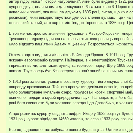
автор підручника "Гісторія натуральна", який було видано у 1721 роц
супроводжує, селяни пили для лікування багатьох хворіб. Перші ж с
невеличкій роботі, яка вийшла друком у 1805 році, писав, що крім с
російськи), який використовується для освітлення вулиць. І це - на
львівський вчений, аптекар і хімік Теодор Торосевич в 1836 році. 
В той же час зростає значення Трускавця в Австро-Угорській імпері
Трускавець одразу піднявся на рівень таких оздоровниць європейськ
було відкрито пам"ятник Адаму Міцкевичу. Розростається інфрастру
Окремо варто виділити діяльність Раймонда Яроша. В 1911 році Тру
яскраву європеїзацію курорту. Найперше, він електрифікує Трускаве
і приватні вілли, але також вулиці та територія парку. Ще у 1909 
вокзал. Трускавець був безпосередньо пов`язаний залізничним спол
У 1913 році за великі успіхи в розвитку курорту - його лікувально
направду вражаючими. Той, хто пропустив декілька сезонів, по приї
було облаштоване купальне озеро, побудовані корти, спортивні май
освячено і відкрито музей природничих наук. На нещастя, з його ба
році його експонати були частково передані до Дрогобича, а частко
А про розвиток курорту свідчать цифри. Якщо у 1923 році тут було 60
1931 році курорт відвідало 14659 чоловік, то сезон 1933 року позн
Все це, відповідно, потребувало нового будівництва. Одним з шедев