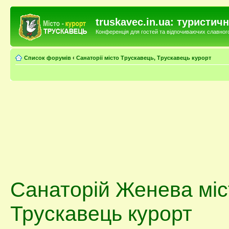
truskavec.in.ua: туристи
Конференція для гостей та відпочиваючих славного 
Список форумів
‹
Санаторії місто Трускавець, Трускавець курорт
Санаторій Женева міс
Трускавець курорт