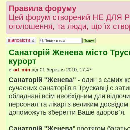
Правила форуму
Цей форум створений НЕ ДЛЯ Р
оголошення, та люди, що їх ств
Відповісти
Санаторій Женева місто Трус
курорт
ad_min
від 01 березня 2010, 17:47
Санаторій "Женева"
- один з самих 
сучасних санаторіїв в Трускавці с за
обладнані всім необхідним для відпочи
персонал та лікарі з великим досвідом 
допоможуть зберегти Ваше здоров`я.
Санаторій "Женева
" протягом багать