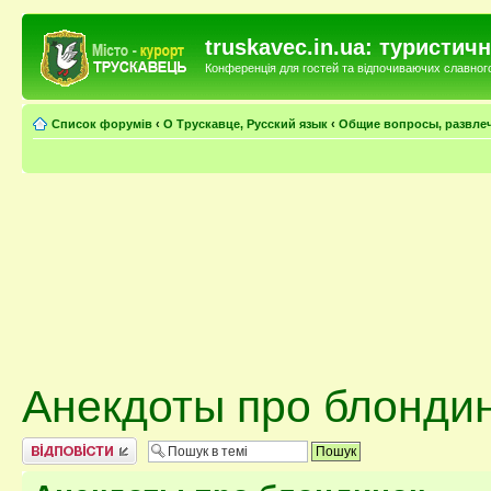
truskavec.in.ua: туристи
Конференція для гостей та відпочиваючих славного 
Список форумів
‹
О Трускавце, Русский язык
‹
Общие вопросы, развле
Анекдоты про блонди
Відповісти