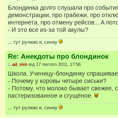
Блондинка долго слушала про события 
демонстрации, про грабежи, про откл
интернета, про отмену рейсов... А по
- И это все из-за той акулы?
... тут рулюю я, синку
Re: Анекдоты про блондинок
ad_min
від 17 лютого 2011, 17:56
Школа. Ученицу-блондинку спрашивает
- Почему у коровы четыре сиськи?
- Потому, что молоко бывает свежее, 
пастеризованное и сгущёное.
... тут рулюю я, синку