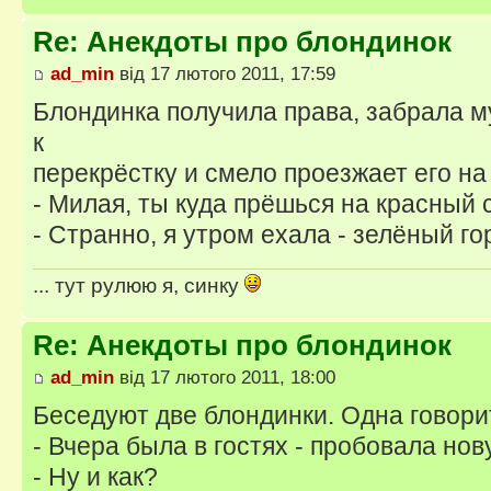
Re: Анекдоты про блондинок
ad_min
від 17 лютого 2011, 17:59
Блондинка получила права, забрала м
к
перекрёстку и смело проезжает его на
- Милая, ты куда прёшься на красный 
- Странно, я утром ехала - зелёный го
... тут рулюю я, синку
Re: Анекдоты про блондинок
ad_min
від 17 лютого 2011, 18:00
Беседуют две блондинки. Одна говори
- Вчера была в гостях - пробовала нову
- Ну и как?