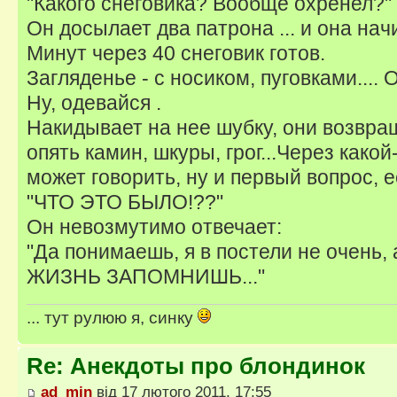
"Какого снеговика? Вообще охренел?"
Он досылает два патрона ... и она нач
Минут через 40 снеговик готов.
Загляденье - с носиком, пуговками.... 
Ну, одевайся .
Накидывает на нее шубку, они возвра
опять камин, шкуры, грог...Через какой
может говорить, ну и первый вопрос, 
"ЧТО ЭТО БЫЛО!??"
Он невозмутимо отвечает:
"Да понимаешь, я в постели не очень,
ЖИЗНЬ ЗАПОМНИШЬ..."
... тут рулюю я, синку
Re: Анекдоты про блондинок
ad_min
від 17 лютого 2011, 17:55