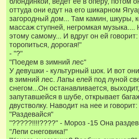
блондинкой, ведет ее в оперу, потом о
оттуда они едут на его шикарном Ягуа
загородный дом... Там камин, шкуры, 
массаж ступней, негромкая музыка.... 
этому самому... И вдруг он ей говорит
торопиться, дорогая!"
- "?"
"Поедем в зимний лес"
У девушки - культурный шок. И вот они
в зимний лес. Лапы елей под луной с
снегом...Он останавливается, выходит
запутавшейся в шубе, открывает багажни
двустволку. Наводит на нее и говорит:
"Раздевайся"
"?????!!!!????" - Мороз -15 Она раздев
"Лепи снеговика!"