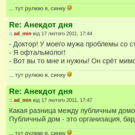
... тут рулюю я, синку
Re: Анекдот дня
ad_min
від 17 лютого 2011, 17:44
- Доктор! У моего мужа проблемы со с
- Я офтальмолог!
- Вот вы то мне и нужны! Он срёт мимо
... тут рулюю я, синку
Re: Анекдот дня
ad_min
від 17 лютого 2011, 17:47
Какая разница между публичным домо
Публичный дом - это организация, бард
... тут рулюю я, синку