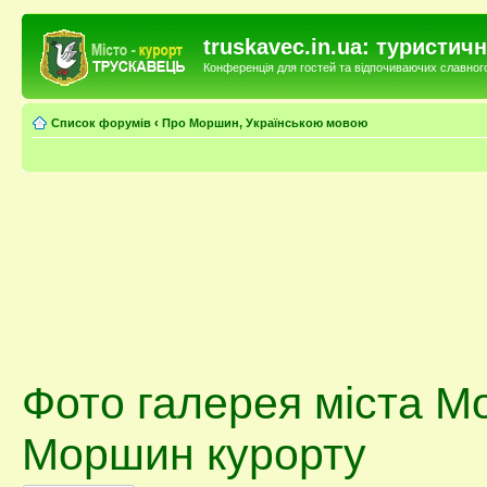
truskavec.in.ua: туристи
Конференція для гостей та відпочиваючих славного 
Список форумів
‹
Про Моршин, Українською мовою
Фото галерея міста М
Моршин курорту