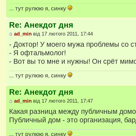
... тут рулюю я, синку
Re: Анекдот дня
ad_min
від 17 лютого 2011, 17:44
- Доктор! У моего мужа проблемы со с
- Я офтальмолог!
- Вот вы то мне и нужны! Он срёт мимо
... тут рулюю я, синку
Re: Анекдот дня
ad_min
від 17 лютого 2011, 17:47
Какая разница между публичным домо
Публичный дом - это организация, бард
... тут рулюю я, синку