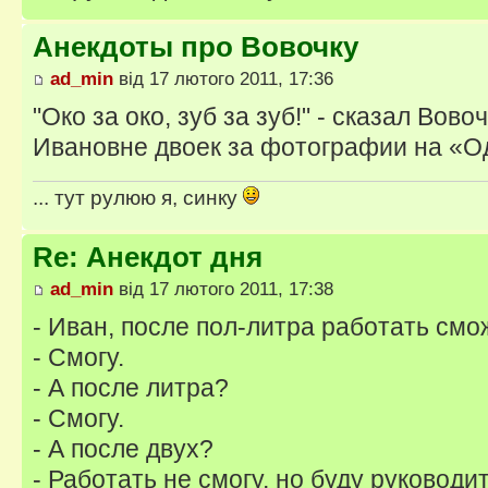
Анекдоты про Вовочку
ad_min
від 17 лютого 2011, 17:36
"Око за око, зуб за зуб!" - сказал Вов
Ивановне двоек за фотографии на «
... тут рулюю я, синку
Re: Анекдот дня
ad_min
від 17 лютого 2011, 17:38
- Иван, после пол-литра работать см
- Смогу.
- А после литра?
- Смогу.
- А после двух?
- Работать не смогу, но буду руководи