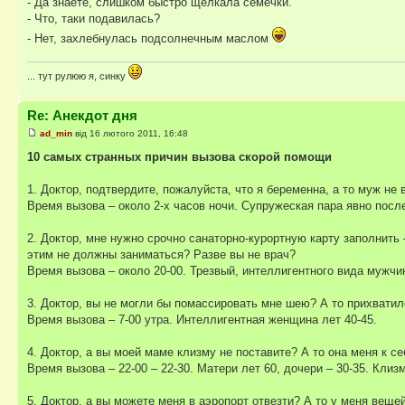
- Да знаете, слишком быстро щёлкала семечки.
- Что, таки подавилась?
- Нет, захлебнулась подсолнечным маслом
... тут рулюю я, синку
Re: Анекдот дня
ad_min
від 16 лютого 2011, 16:48
10 самых странных причин вызова скорой помощи
1. Доктор, подтвердите, пожалуйста, что я беременна, а то муж не 
Время вызова – около 2-х часов ночи. Супружеская пара явно посл
2. Доктор, мне нужно срочно санаторно-курортную карту заполнить 
этим не должны заниматься? Разве вы не врач?
Время вызова – около 20-00. Трезвый, интеллигентного вида мужчин
3. Доктор, вы не могли бы помассировать мне шею? А то прихватило
Время вызова – 7-00 утра. Интеллигентная женщина лет 40-45.
4. Доктор, а вы моей маме клизму не поставите? А то она меня к се
Время вызова – 22-00 – 22-30. Матери лет 60, дочери – 30-35. Кл
5. Доктор, а вы можете меня в аэропорт отвезти? А то у меня веще