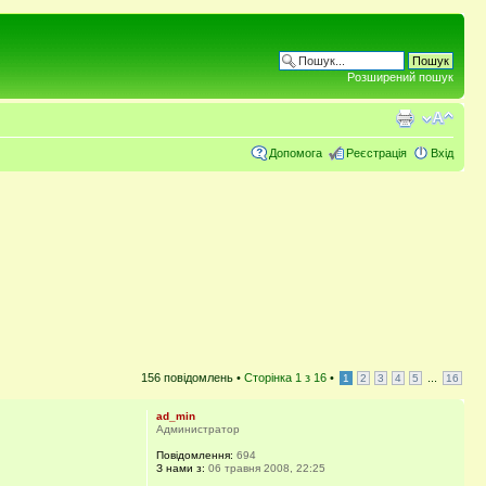
Розширений пошук
Допомога
Реєстрація
Вхід
156 повідомлень •
Сторінка
1
з
16
•
...
1
2
3
4
5
16
ad_min
Администратор
Повідомлення:
694
З нами з:
06 травня 2008, 22:25