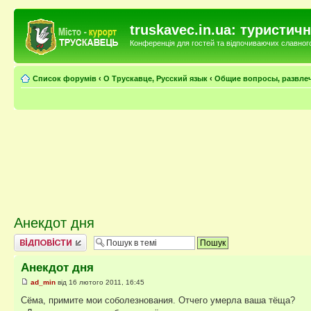
truskavec.in.ua: туристи
Конференція для гостей та відпочиваючих славного 
Список форумів
‹
О Трускавце, Русский язык
‹
Общие вопросы, развле
Анекдот дня
Відповісти
Анекдот дня
ad_min
від 16 лютого 2011, 16:45
Сёма, примите мои соболезнования. Отчего умерла ваша тёща?