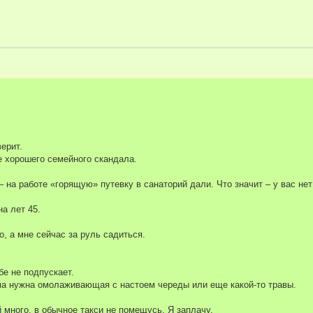
верит.
е хорошего семейного скандала.
– на работе «горящую» путевку в санаторий дали. Что значит – у вас нет
а лет 45.
, а мне сейчас за руль садиться.
бе не подпускает.
изма нужна омолаживающая с настоем череды или еще какой-то травы.
й много, в обычное такси не помещусь. Я заплачу.