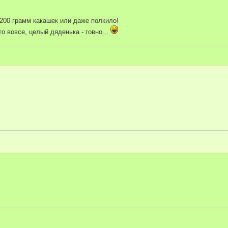
 200 грамм какашек или даже полкило!
то вовсе, целый дяденька - говно...