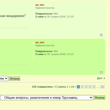
ad_min
Администратор
Повідомлення:
694
учше мандаринки!"
З нами з:
06 травня 2008, 22:25
ad_min
Администратор
Повідомлення:
694
З нами з:
06 травня 2008, 22:25
Далі
156 повідомлень •
Сторінка
1
з
16
•
...
1
2
3
4
5
16