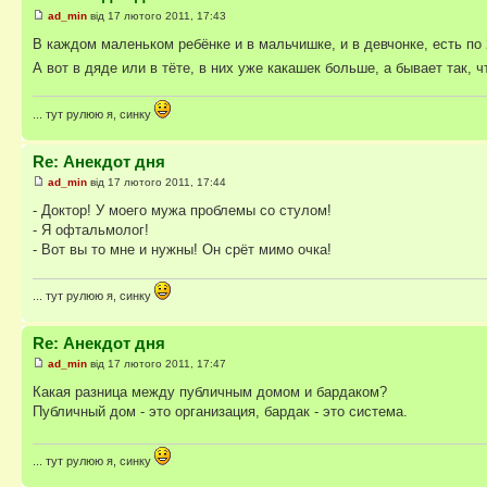
ad_min
від 17 лютого 2011, 17:43
В каждом маленьком ребёнке и в мальчишке, и в девчонке, есть по
А вот в дяде или в тёте, в них уже какашек больше, а бывает так, ч
... тут рулюю я, синку
Re: Анекдот дня
ad_min
від 17 лютого 2011, 17:44
- Доктор! У моего мужа проблемы со стулом!
- Я офтальмолог!
- Вот вы то мне и нужны! Он срёт мимо очка!
... тут рулюю я, синку
Re: Анекдот дня
ad_min
від 17 лютого 2011, 17:47
Какая разница между публичным домом и бардаком?
Публичный дом - это организация, бардак - это система.
... тут рулюю я, синку