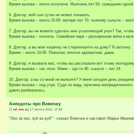
Время вызова – около полуночи. Мужчина лет 50, гражданин одной 
6. Доктор, мой сын сутки не может покакать.
Время вызова – около 15-00. матери лет 70, пьяному сынуле – окол
7. Доктор, вы не можете сделать мне усыпляющий укол? Так, чтобы
Время вызова – полночь. Семейная пара – разъяренная жена и муж 
8. Доктор, а вы мою кошечку не стерилизуете на дому? Я заплачу.
Время – около 10-00. Пожилая, вполне адекватная, дама.
9. Доктор, я вызвала вас, чтобы вы рассказали вот этому молодому
Время вызова – час ночи. Маме – где-то 40, сынуле – лет 14.
10. Доктор, а вы со мной не выпьете? У меня сегодня день рождени
Время вызова – под утро. Судя по виду, мужчина неопределенного
давно разбежались.
Анекдоты про Вовочку
ad_min
від 17 лютого 2011, 17:36
"Око за око, зуб за зуб!" - сказал Вовочка и наставил Марье Ива