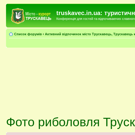
truskavec.in.ua: туристи
Конференція для гостей та відпочиваючих славного 
Список форумів
‹
Активний відпочинок місто Трускавець, Трускавець 
Фото риболовля Труск