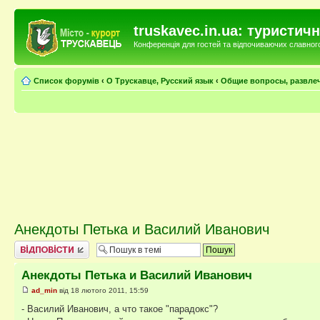
truskavec.in.ua: туристи
Конференція для гостей та відпочиваючих славного 
Список форумів
‹
О Трускавце, Русский язык
‹
Общие вопросы, развле
Анекдоты Петька и Василий Иванович
Відповісти
Анекдоты Петька и Василий Иванович
ad_min
від 18 лютого 2011, 15:59
- Василий Иванович, а что такое "парадокс"?