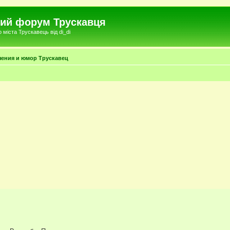
чний форум Трускавця
міста Трускавець від di_di
чения и юмор Трускавец