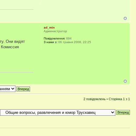
ad_min
Администратор
Повідомлення:
694
ту. Они видят
З нами з:
06 травня 2008, 22:25
. Комиссия
2 повідомлень • Сторінка
1
з
1