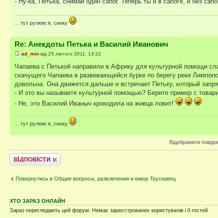
- Ну-ка, Петька, снимай один сапог. Теперь ты и в сапоге, и без сапо
... тут рулюю я, синку
Re: Анекдоты Петька и Василий Иванович
ad_min
від 25 лютого 2011, 13:22
Чапаева с Петькой направили в Африку для культурной помощи сла
скачущего Чапаева в развевающейся бурке по берегу реки Лимпопо
довольна. Она движется дальше и встречает Петьку, который запря
- И это вы называете культурной помощью? Берите пример с товар
- Не, это Василий Иваныч крокодила на живца ловит!
... тут рулюю я, синку
Відображати повідо
Відповісти
Повернутись в Общие вопросы, развлечения и юмор Трускавец
ХТО ЗАРАЗ ОНЛАЙН
Зараз переглядають цей форум: Немає зареєстрованих користувачів і 0 гостей