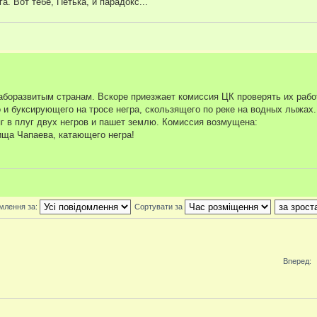
га. Вот тебе, Петька, и парадокс...
боразвитым странам. Вскоре приезжает комиссия ЦК проверять их рабо
 и буксирующего на тросе негра, скользящего по реке на водных лыжах
г в плуг двух негров и пашет землю. Комиссия возмущена:
ища Чапаева, катающего негра!
млення за:
Сортувати за
Вперед: