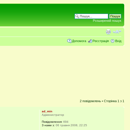
Розширений пошук
Допомога
Реєстрація
Вхід
2 повідомлень • Сторінка
1
з
1
ad_min
Администратор
Повідомлення:
694
З нами з:
06 травня 2008, 22:25