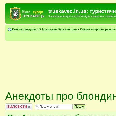
truskavec.in.ua: туристи
Конференція для гостей та відпочиваючих славного 
Список форумів
‹
О Трускавце, Русский язык
‹
Общие вопросы, развле
Анекдоты про блонди
Відповісти