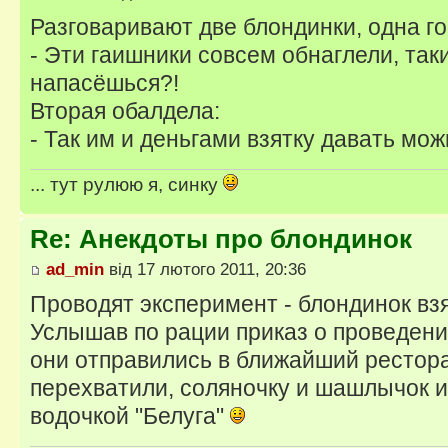
Разговаривают две блондинки, одна го
- Эти гаишники совсем обнаглели, таки
напасёшься?!
Вторая обалдела:
- Так им и деньгами взятку давать мож
... тут рулюю я, синку
Re: Анекдоты про блондинок
ad_min
від 17 лютого 2011, 20:36
Проводят эксперимент - блондинок вз
Услышав по рации приказ о проведени
они отправились в ближайший рестора
перехватили, соляночку и шашлычок и
водочкой "Белуга"