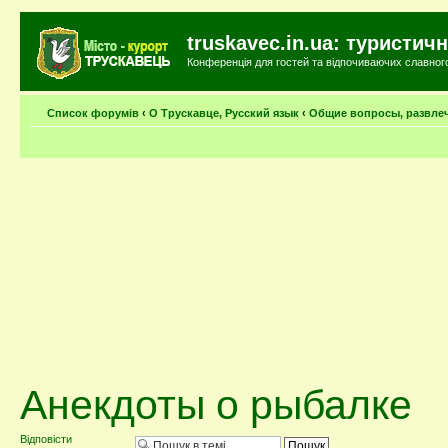
truskavec.in.ua: туристи
Конференція для гостей та відпочиваючих славного 
Список форумів
‹
О Трускавце, Русский язык
‹
Общие вопросы, развле
Анекдоты о рыбалке
Відповісти