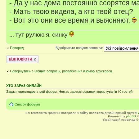
- Да у нас дома постоянно ссорятся ма
- Мать твою видела, а кто твой отец?
- Вот это они все время и выясняют.
... тут рулюю я, синку
Поперед.
Відображати повідомлення за:
Відповісти
Повернутись в Общие вопросы, развлечения и юмор Трускавец
ХТО ЗАРАЗ ОНЛАЙН
Зараз переглядають цей форум: Немає зареєстрованих користувачів і 0 гостей
Список форумів
Всі текстові та графічні матеріали з сайту належать дизайнерській групі ©
Powered by
phpBB
©
Український переклад 