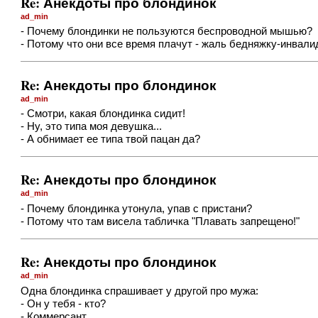
Re: Анекдоты про блондинок
ad_min
- Почему блондинки не пользуются беспроводной мышью?
- Потому что они все время плачут - жаль бедняжку-инвали
Re: Анекдоты про блондинок
ad_min
- Смотри, какая блондинка сидит!
- Ну, это типа моя девушка...
- А обнимает ее типа твой пацан да?
Re: Анекдоты про блондинок
ad_min
- Почему блондинка утонула, упав с пристани?
- Потому что там висела табличка "Плавать запрещено!"
Re: Анекдоты про блондинок
ad_min
Одна блондинка спрашивает у другой про мужа:
- Он у тебя - кто?
- Коммерсант...