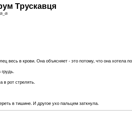
орум Трускавця
di_di
лец весь в крови. Она объясняет - это потому, что она хотела 
 грудь.
а в рот стрелять.
ереть в тишине. И другое ухо пальцем заткнула.