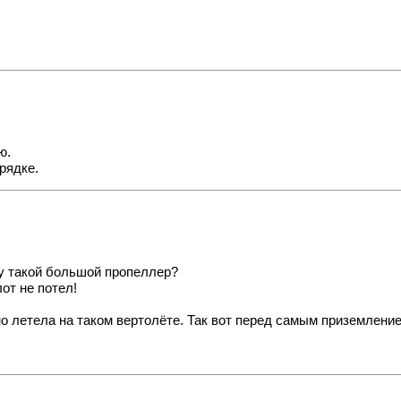
ю.
орядке.
ху такой большой пропеллер?
лот не потел!
о летела на таком вертолёте. Так вот перед самым приземлением