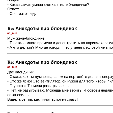
Вопрос:
- Какая самая умная клетка в теле блондинки?
Ответ:
- Сперматозоид.
Re: Анекдоты про блондинок
ad_min
Муж жене-блондинке:
- Ты стала много времени и денег тратить на парикмахерску
- А что делать? Многие говорят, что у меня с головой не в п
Re: Анекдоты про блондинок
ad_min
Две блондинки:
- Скажи, как ты думаешь, зачем на вертолёте делают свер
- Это же ясно! Это вентилятор, он нужен для того, чтобы пи
- Глупости! Ты меня разыгрываешь!
- Нет, не разыгрываю. Можешь мне верить. Я совсем недавн
остановился!
Видела бы ты, как пилот вспотел сразу!