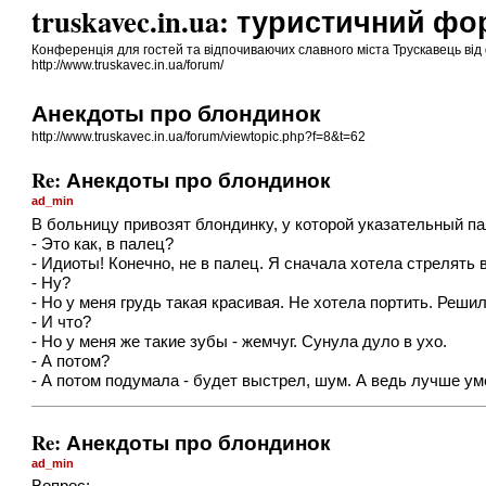
truskavec.in.ua: туристичний ф
Конференція для гостей та відпочиваючих славного міста Трускавець від 
http://www.truskavec.in.ua/forum/
Анекдоты про блондинок
http://www.truskavec.in.ua/forum/viewtopic.php?f=8&t=62
Re: Анекдоты про блондинок
ad_min
В больницу привозят блондинку, у которой указательный па
- Это как, в палец?
- Идиоты! Конечно, не в палец. Я сначала хотела стрелять в
- Ну?
- Но у меня грудь такая красивая. Не хотела портить. Решил
- И что?
- Но у меня же такие зубы - жемчуг. Сунула дуло в ухо.
- А потом?
- А потом подумала - будет выстрел, шум. А ведь лучше ум
Re: Анекдоты про блондинок
ad_min