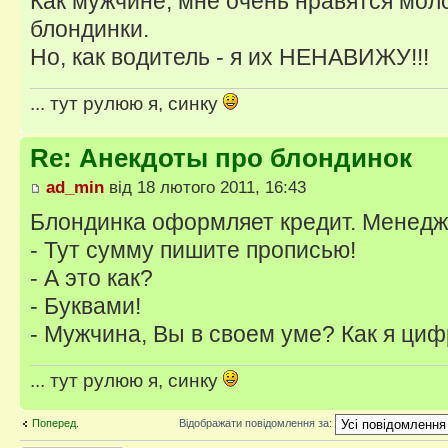
Как мужчине, мне очень нравятся мо
блондинки.
Но, как водитель - я их НЕНАВИЖУ!!!
... тут рулюю я, синку
Re: Анекдоты про блондинок
ad_min
від 18 лютого 2011, 16:43
Блондинка оформляет кредит. Менедж
- Тут сумму пишите прописью!
- А это как?
- Буквами!
- Мужчина, Вы в своем уме? Как я ци
... тут рулюю я, синку
Поперед.
Відображати повідомлення за: