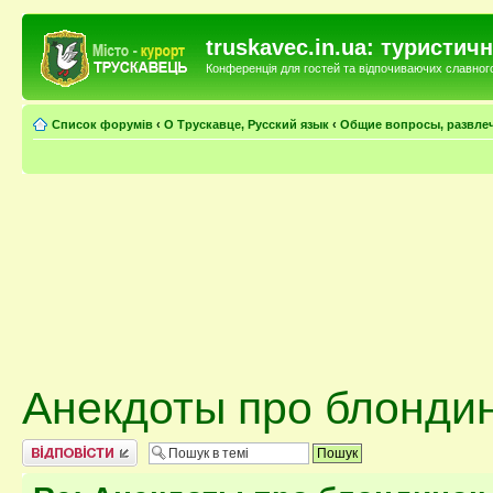
truskavec.in.ua: туристи
Конференція для гостей та відпочиваючих славного 
Список форумів
‹
О Трускавце, Русский язык
‹
Общие вопросы, развле
Анекдоты про блонди
Відповісти