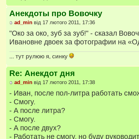
Анекдоты про Вовочку
ad_min
від 17 лютого 2011, 17:36
"Око за око, зуб за зуб!" - сказал Вов
Ивановне двоек за фотографии на «
... тут рулюю я, синку
Re: Анекдот дня
ad_min
від 17 лютого 2011, 17:38
- Иван, после пол-литра работать см
- Смогу.
- А после литра?
- Смогу.
- А после двух?
- Работать не смогу, но буду руководи