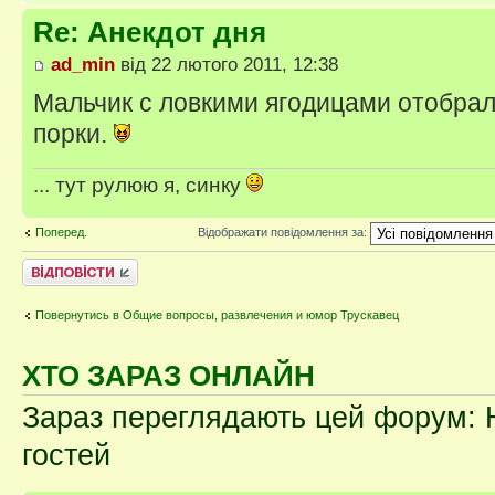
Re: Анекдот дня
ad_min
від 22 лютого 2011, 12:38
Мальчик с ловкими ягодицами отобрал
порки.
... тут рулюю я, синку
Поперед.
Відображати повідомлення за:
Відповісти
Повернутись в Общие вопросы, развлечения и юмор Трускавец
ХТО ЗАРАЗ ОНЛАЙН
Зараз переглядають цей форум: Н
гостей