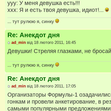
yyy: У меня девушка есть!!!
xxx: Я и есть твоя девушка, идиот!...
... тут рулюю я, синку
Re: Анекдот дня
ad_min
від 18 лютого 2011, 16:45
Девушки! Стреляя глазками, не броса
... тут рулюю я, синку
Re: Анекдот дня
ad_min
від 18 лютого 2011, 17:05
Организаторы Формулы-1 озадачились
гонкам и провели анкетирование, в ре
самыми популярными предложениями 