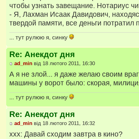
чтобы узнать завещание. Нотариус чи
- Я, Лахман Исаак Давидович, находяс
твердой памяти, все деньги потратил 
... тут рулюю я, синку
Re: Анекдот дня
ad_min
від 18 лютого 2011, 16:30
А я не злой... я даже желаю своим вра
машины у ворот было: скорая, милиция
... тут рулюю я, синку
Re: Анекдот дня
ad_min
від 18 лютого 2011, 16:32
xxx: Давай сходим завтра в кино?