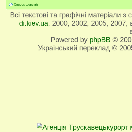
Список форумів
Всі текстові та графічні матеріали з
di.kiev.ua
, 2000, 2002, 2005, 2007,
Powered by
phpBB
© 2000
Український переклад © 20