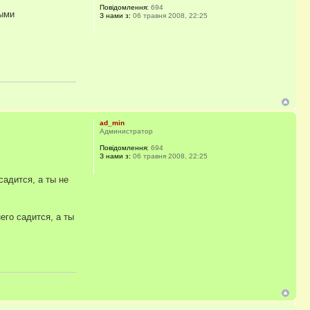
Повідомлення:
694
ными
З нами з:
06 травня 2008, 22:25
ad_min
Администратор
Повідомлення:
694
З нами з:
06 травня 2008, 22:25
садится, а ты не
его садится, а ты