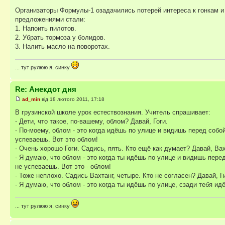
Организаторы Формулы-1 озадачились потерей интереса к гонкам и
предложениями стали:
1. Напоить пилотов.
2. Убрать тормоза у болидов.
3. Налить масло на поворотах.
... тут рулюю я, синку
Re: Анекдот дня
ad_min
від 18 лютого 2011, 17:18
В грузинской школе урок естествознания. Учитель спрашивает:
- Дети, что такое, по-вашему, облом? Давай, Гоги.
- По-моему, облом - это когда идёшь по улице и видишь перед собо
успеваешь. Вот это облом!
- Очень хорошо Гоги. Садись, пять. Кто ещё как думает? Давай, Вах
- Я думаю, что облом - это когда ты идёшь по улице и видишь перед
не успеваешь. Вот это - облом!
- Тоже неплохо. Садись Вахтанг, четыре. Кто не согласен? Давай, Г
- Я думаю, что облом - это когда ты идёшь по улице, сзади тебя идёт
... тут рулюю я, синку