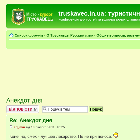
truskavec.in.ua: туристи
Конференція для гостей та відпочиваючих славного 
Список форумів
‹
О Трускавце, Русский язык
‹
Общие вопросы, развле
Анекдот дня
Відповісти
Re: Анекдот дня
ad_min
від 18 лютого 2011, 16:25
Конечно, смех - лучшее лекарство. Но не при поносе.