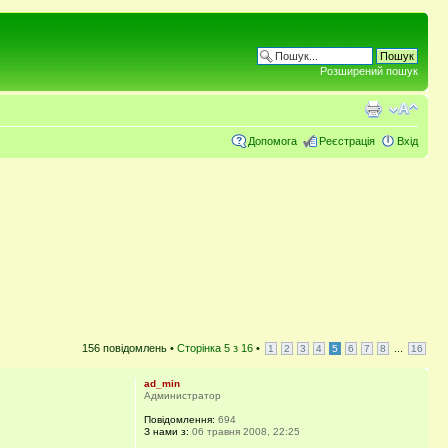
Розширений пошук
Допомога
Реєстрація
Вхід
156 повідомлень •
Сторінка
5
з
16
•
...
1
2
3
4
5
6
7
8
16
ad_min
Администратор
Повідомлення:
694
З нами з:
06 травня 2008, 22:25