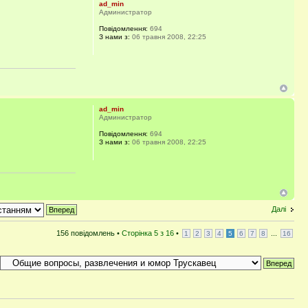
ad_min
Администратор
Повідомлення:
694
З нами з:
06 травня 2008, 22:25
ad_min
Администратор
Повідомлення:
694
З нами з:
06 травня 2008, 22:25
Далі
156 повідомлень •
Сторінка
5
з
16
•
...
1
2
3
4
5
6
7
8
16