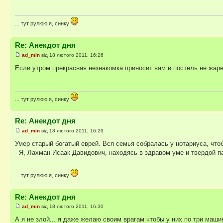
... тут рулюю я, синку
Re: Анекдот дня
ad_min
від 18 лютого 2011, 16:26
Если утром прекрасная незнакомка приносит вам в постель не жаре
... тут рулюю я, синку
Re: Анекдот дня
ad_min
від 18 лютого 2011, 16:29
Умер старый богатый еврей. Вся семья собралась у нотариуса, что
- Я, Лахман Исаак Давидович, находясь в здравом уме и твердой п
... тут рулюю я, синку
Re: Анекдот дня
ad_min
від 18 лютого 2011, 16:30
А я не злой... я даже желаю своим врагам чтобы у них по три маши