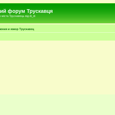
чний форум Трускавця
міста Трускавець від di_di
чения и юмор Трускавец