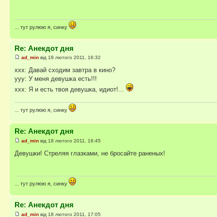
... тут рулюю я, синку
Re: Анекдот дня
ad_min
від 18 лютого 2011, 16:32
xxx: Давай сходим завтра в кино?
yyy: У меня девушка есть!!!
xxx: Я и есть твоя девушка, идиот!...
... тут рулюю я, синку
Re: Анекдот дня
ad_min
від 18 лютого 2011, 16:45
Девушки! Стреляя глазками, не бросайте раненых!
... тут рулюю я, синку
Re: Анекдот дня
ad_min
від 18 лютого 2011, 17:05