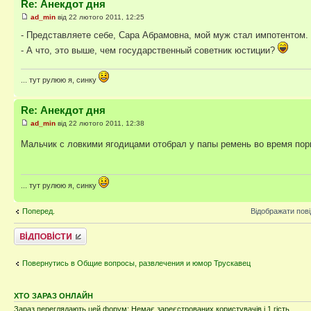
Re: Анекдот дня
ad_min
від 22 лютого 2011, 12:25
- Представляете себе, Сара Абрамовна, мой муж стал импотентом.
- А что, это выше, чем государственный советник юстиции?
... тут рулюю я, синку
Re: Анекдот дня
ad_min
від 22 лютого 2011, 12:38
Мальчик с ловкими ягодицами отобрал у папы ремень во время пор
... тут рулюю я, синку
Поперед.
Відображати пов
Відповісти
Повернутись в Общие вопросы, развлечения и юмор Трускавец
ХТО ЗАРАЗ ОНЛАЙН
Зараз переглядають цей форум: Немає зареєстрованих користувачів і 1 гість