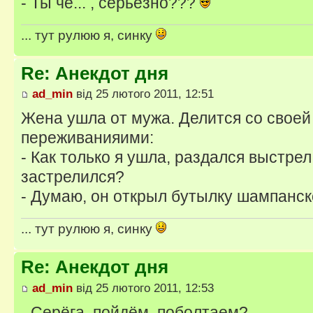
- Ты че... , серьезно???
... тут рулюю я, синку
Re: Анекдот дня
ad_min
від 25 лютого 2011, 12:51
Жена ушла от мужа. Делится со своей
переживанияими:
- Как только я ушла, раздался выстрел
застрелился?
- Думаю, он открыл бутылку шампанск
... тут рулюю я, синку
Re: Анекдот дня
ad_min
від 25 лютого 2011, 12:53
- Серёга, пойдём, поболтаем?