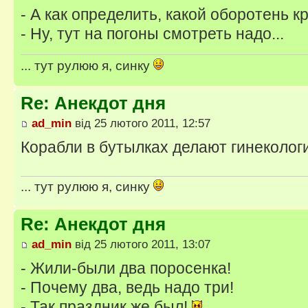
- А как определить, какой оборотень к
- Ну, тут на погоны смотреть надо...
... тут рулюю я, синку
Re: Анекдот дня
ad_min
від 25 лютого 2011, 12:57
Корабли в бутылках делают гинекологи
... тут рулюю я, синку
Re: Анекдот дня
ad_min
від 25 лютого 2011, 13:07
- Жили-были два поросенка!
- Почему два, ведь надо три!
- Так праздник же был!