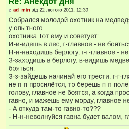
Re: Анекдот дня
ad_min
від 22 лютого 2011, 12:39
Собрался молодой охотник на медвед
у опытного
охотника.Тот ему и советует:
И-и-идешь в лес, г-главное - не боятьс
Н-н-находишь берлогу, г-г-главное - не
З-заходишь в берлогу, в-видишь медвед
бояться.
З-з-зайдешь начинай его трести, г-г-гл
не п-п-просняётся, то берешь п-п-полен
голову, главное не боятся, а когда про
гавно, и мажешь ему морду, главное не
- А откуда там-то гавно-то???
- Н-н-неволнуйся гавна будет валом, гл