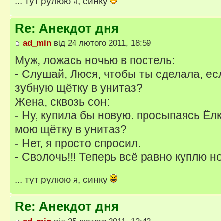
... тут рулюю я, синку
Re: Анекдот дня
ad_min
від 24 лютого 2011, 18:59
Муж, ложась ночью в постель:
- Слушай, Люся, чтобы ты сделала, ес
зубную щётку в унитаз?
Жена, сквозь сон:
- Ну, купила бы новую. просыпаясь Ёлк
мою щётку в унитаз?
- Нет, я просто спросил.
- Сволочь!!! Теперь всё равно куплю 
... тут рулюю я, синку
Re: Анекдот дня
ad_min
від 25 лютого 2011, 12:42