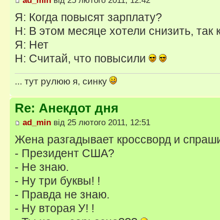
Я: Когда повысят зарплату?
Н: В этом месяце хотели снизить, так 
Я: Нет
Н: Считай, что повысили
... тут рулюю я, синку
Re: Анекдот дня
ad_min
від 25 лютого 2011, 12:51
Жена разгадывает кроссворд и спраш
- Президент США?
- Не знаю.
- Ну три буквы! !
- Правда не знаю.
- Ну вторая У! !