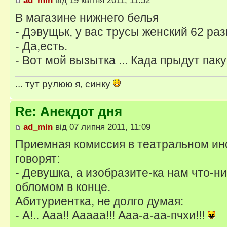
ad_min
від 19 квітня 2011, 11:52
В магазине нижнего белья
- Дэвущьк, у вас трусы женский 62 ра
- Да,есть.
- Вот мой вызытка ... Када прыдут паку
... тут рулюю я, синку
Re: Анекдот дня
ad_min
від 07 липня 2011, 11:09
Приемная комиссия в театральном ин
говорят:
- Девушка, а изобразите-ка нам что-ни
обломом в конце.
Абитуриентка, не долго думая:
- А!.. Ааа!! Ааааа!!! Ааа-а-аа-пчхи!!!