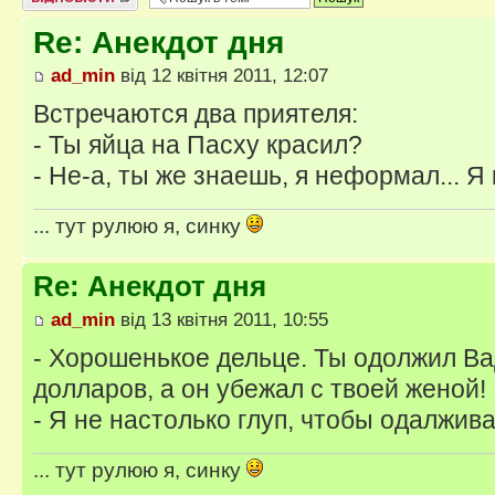
Re: Анекдот дня
ad_min
від 12 квітня 2011, 12:07
Встречаются два приятеля:
- Ты яйца на Пасху красил?
- Не-а, ты же знаешь, я неформал... Я
... тут рулюю я, синку
Re: Анекдот дня
ad_min
від 13 квітня 2011, 10:55
- Хорошенькое дельце. Ты одолжил Ва
долларов, а он убежал с твоей женой!
- Я не настолько глуп, чтобы одалжива
... тут рулюю я, синку