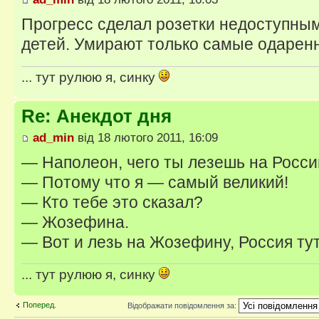
Прогресс сделал розетки недоступны
детей. Умирают только самые одарен
... тут рулюю я, синку
Re: Анекдот дня
ad_min
від 18 лютого 2011, 16:09
— Наполеон, чего ты лезешь на Росс
— Потому что я — самый великий!
— Кто тебе это сказал?
— Жозефина.
— Вот и лезь на Жозефину, Россия ту
... тут рулюю я, синку
Поперед.
Відображати повідомлення за: