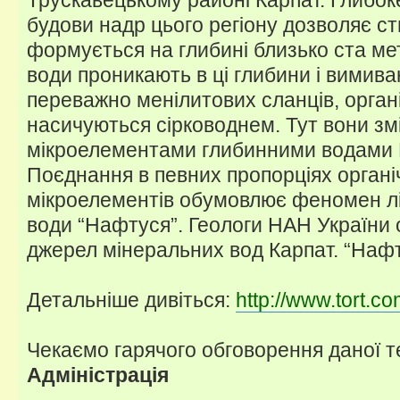
будови надр цього регіону дозволяє с
формується на глибині близько ста ме
води проникають в ці глибини і вимива
переважно менілитових сланців, органі
насичуються сірководнем. Тут вони зм
мікроелементами глибинними водами 
Поєднання в певних пропорціях органі
мікроелементів обумовлює феномен лі
води “Нафтуся”. Геологи НАН України 
джерел мінеральних вод Карпат. “Нафт
Детальніше дивіться:
http://www.tort.c
Чекаємо гарячого обговорення даної т
Адміністрація