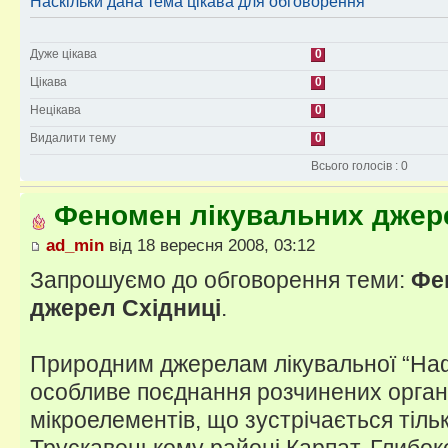
Наскільки дана тема цікава для обговорення
Дуже цікава
0
Цікава
0
Нецікава
0
Видалити тему
0
Всього голосів : 0
Феномен лікувальних джер
ad_min
від 18 вересня 2008, 03:12
Запрошуємо до обговорення теми:
Фе
джерел Східниці
.
Природним джерелам лікувальної “Наф
особливе поєднання розчинених органі
мікроелементів, що зустрічається тіль
Трускавецькому районі Карпат. Глибоке