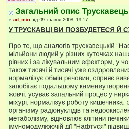
Загальний опис Трускавець
ad_min
від 09 травня 2008, 19:17
У ТРУСКАВЦІ ВИ ПОЗБУДЕТЕСЯ Й С
Про те, що аналогів трускавецькій "Наф
мільйони людий у різних куточках наш
рівних і за лікувальним ефекторм, у ч
також тисячі й тисячі уже оздоровлен
нормалізує обмін речовин, сприяє виве
запобігає подальшому каменеутворенн
жовчі, усуває запальний процес у нирк
міхурі, нормалізує роботу кишечника,
організму радіонуклідів та недоокисле
метаболізму, відновлює клітини печінки
імуномодулюючій дії "Нафтуся" підвищу