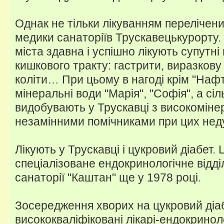
Однак не тільки лікуванням перелічен
медики санаторіїв Трускавецькурорту.
міста здавна і успішно лікують супутні
кишкового тракту: гастрити, виразкову
коліти… При цьому в нагоді крім "Нафт
мінеральні води "Марія", "Софія", а сіл
видобувають у Трускавці з високомінер
незамінними помічниками при цих нед
Лікують у Трускавці і цукровий діабет.
спеціалізоване ендокринологічне відділ
санаторії "Каштан" ще у 1978 році.
Зосередження хворих на цукровий діаб
висококваліфіковані лікарі-ендокринол