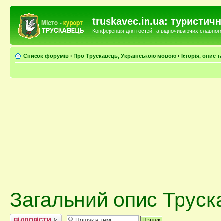
truskavec.in.ua: туристи
Конференція для гостей та відпочиваючих славного 
Список форумів
‹
Про Трускавець, Українською мовою
‹
Історія, опис 
Загальний опис Труск
Відповісти