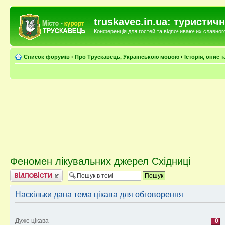
truskavec.in.ua: туристи
Конференція для гостей та відпочиваючих славного 
Список форумів
‹
Про Трускавець, Українською мовою
‹
Історія, опис 
Феномен лікувальних джерел Східниці
Відповісти
Наскільки дана тема цікава для обговорення
Дуже цікава
0