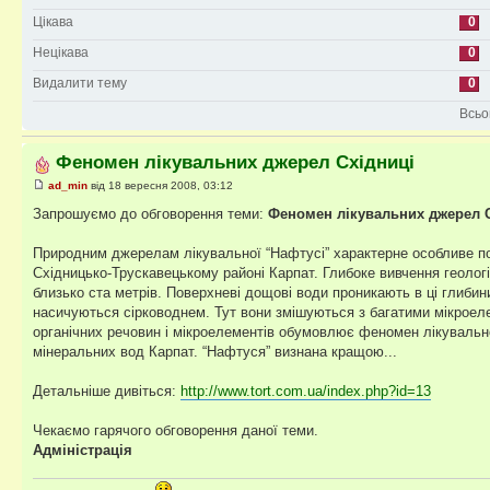
Цікава
0
Нецікава
0
Видалити тему
0
Всьог
Феномен лікувальних джерел Східниці
ad_min
від 18 вересня 2008, 03:12
Запрошуємо до обговорення теми:
Феномен лікувальних джерел 
Природним джерелам лікувальної “Нафтусі” характерне особливе поє
Східницько-Трускавецькому районі Карпат. Глибоке вивчення геолог
близько ста метрів. Поверхневі дощові води проникають в ці глибини
насичуються сірководнем. Тут вони змішуються з багатими мікрое
органічних речовин і мікроелементів обумовлює феномен лікувальн
мінеральних вод Карпат. “Нафтуся” визнана кращою...
Детальніше дивіться:
http://www.tort.com.ua/index.php?id=13
Чекаємо гарячого обговорення даної теми.
Адміністрація