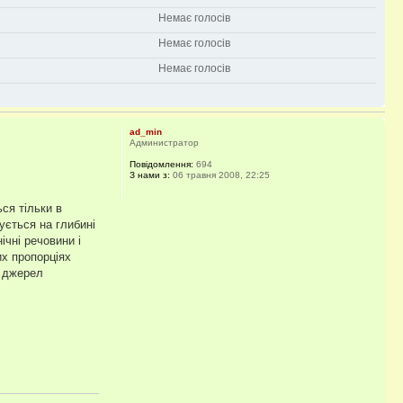
Немає голосів
Немає голосів
Немає голосів
ad_min
Администратор
Повідомлення:
694
З нами з:
06 травня 2008, 22:25
ся тільки в
ується на глибині
ічні речовини і
х пропорціях
0 джерел