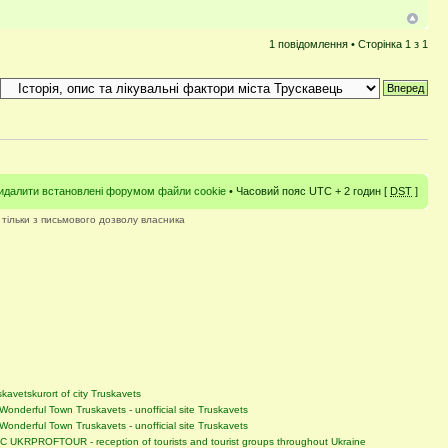
1 повідомлення • Сторінка
1
з
1
идалити встановлені форумом файли cookie
• Часовий пояс UTC + 2 годин [
DST
]
 тільки з письмового дозволу власника