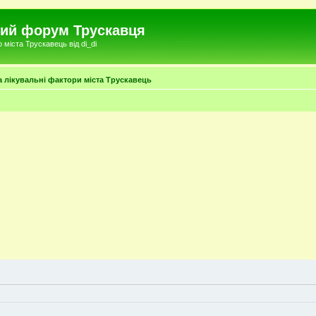
чний форум Трускавця
міста Трускавець від di_di
та лікувальні фактори міста Трускавець