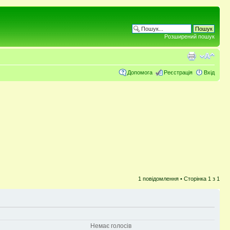
Розширений пошук
Допомога
Реєстрація
Вхід
1 повідомлення • Сторінка
1
з
1
Немає голосів