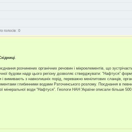
о голосів : 0
Східниці
.
днання розчинених органічних речовин і мікроелементів, що зустрічаєть
ічної будови надр цього регіону дозволяє стверджувати: “Нафтуся” форм
 і вимивають з навколишніх порід, переважно менілитових сланців, орган
лементами глибинними водами Раточинського розлому. Поєднання в певни
ої мінеральної води “Нафтуся”. Геологи НАН України описали більше 50