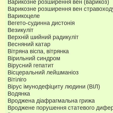
Варикозне розширення вен (варикоз)
Варикозне розширення вен стравоходу
Варикоцеле
Вегето-судинна дистонія
Везикуліт
Верхній шийний радикуліт
Весняний катар
Вітряна віспа, вітрянка
Вірильний синдром
Вірусний гепатит
Вісцеральний лейшманіоз
Вітіліго
Вірус імунодефіциту людини (ВІЛ)
Водянка
Вроджена діафрагмальна грижа
Вроджене порушення статевого дифе