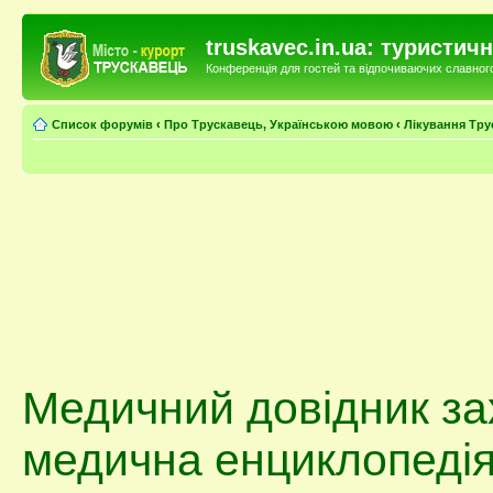
truskavec.in.ua: туристи
Конференція для гостей та відпочиваючих славного 
Список форумів
‹
Про Трускавець, Українською мовою
‹
Лікування Тру
Медичний довідник за
медична енциклопеді