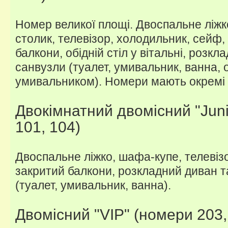
Номер великої площі. Двоспальне ліжк
столик, телевізор, холодильник, сейф,
балкони, обідній стіл у вітальні, розкл
санвузли (туалет, умивальник, ванна, 
умивальником). Номери мають окремі в
Двокімнатний двомісний "Juni
101, 104)
Двоспальне ліжко, шафа-купе, телевіз
закритий балкони, розкладний диван та
(туалет, умивальник, ванна).
Двомісний "VIP" (номери 203, 