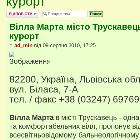
курорт
Відповісти
Вілла Марта місто Трускавец
курорт
ad_min
від 09 серпня 2010, 17:25
82200, Україна, Львівська обл
вул. Біласа, 7-А
тел. / факс +38 (03247) 69769
Вілла Марта
в місті Трускавець - одн
та комфортабельних вілл, пропонує ві
всесвітньовідомому бальнеологічному 