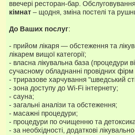
ввечері ресторан-бар. Обслуговуванн
кімнат
– щодня, зміна постелі та рушник
До Ваших послуг
:
- прийом лікаря — обстеження та ліку
лікарем вищої категорії;
- власна лікувальна база (процедури в
сучасному обладнанні провідних фірм с
- триразове харчування "шведський сті
- зона доступу до Wi-Fi інтернету;
- сауна;
- загальні аналізи та обстеження;
- масажні процедури;
- процедури по очищенню та детоксикац
- за необхідності, додаткові лікувальн