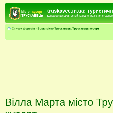
truskavec.in.ua: туристи
Конференція для гостей та відпочиваючих славного 
Список форумів
‹
Вілли місто Трускавець, Трускавець курорт
Вілла Марта місто Тр