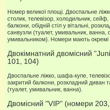
Номер великої площі. Двоспальне ліжк
столик, телевізор, холодильник, сейф,
балкони, обідній стіл у вітальні, розкл
санвузли (туалет, умивальник, ванна, 
умивальником). Номери мають окремі в
Двокімнатний двомісний "Juni
101, 104)
Двоспальне ліжко, шафа-купе, телевіз
закритий балкони, розкладний диван та
(туалет, умивальник, ванна).
Двомісний "VIP" (номери 203, 