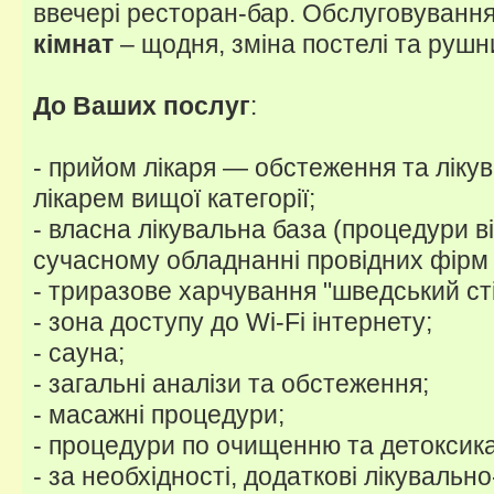
ввечері ресторан-бар. Обслуговуванн
кімнат
– щодня, зміна постелі та рушник
До Ваших послуг
:
- прийом лікаря — обстеження та ліку
лікарем вищої категорії;
- власна лікувальна база (процедури в
сучасному обладнанні провідних фірм с
- триразове харчування "шведський сті
- зона доступу до Wi-Fi інтернету;
- сауна;
- загальні аналізи та обстеження;
- масажні процедури;
- процедури по очищенню та детоксикац
- за необхідності, додаткові лікувальн