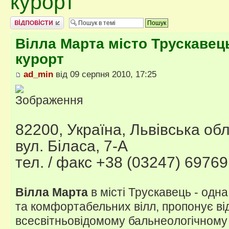
курорт
Відповісти
Вілла Марта місто Трускавец
курорт
ad_min
від 09 серпня 2010, 17:25
82200, Україна, Львівська обл
вул. Біласа, 7-А
тел. / факс +38 (03247) 69769
Вілла Марта
в місті Трускавець - одн
та комфортабельних вілл, пропонує ві
всесвітньовідомому бальнеологічному 