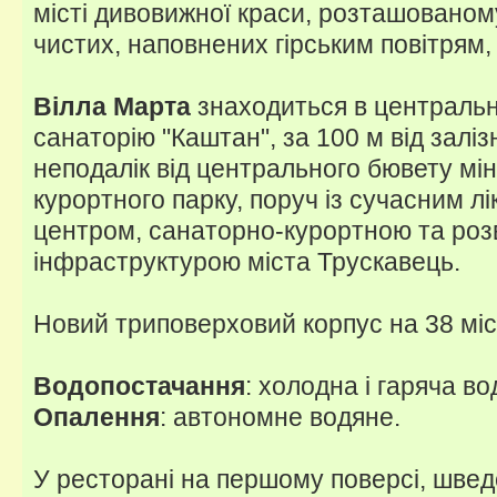
місті дивовижної краси, розташованом
чистих, наповнених гірським повітрям, 
Вілла Марта
знаходиться в центральні
санаторію "Каштан", за 100 м від заліз
неподалік від центрального бювету мін
курортного парку, поруч із сучасним л
центром, санаторно-курортною та ро
інфраструктурою міста Трускавець.
Новий триповерховий корпус на 38 міс
Водопостачання
: холодна і гаряча во
Опалення
: автономне водяне.
У ресторані на першому поверсі, шведс