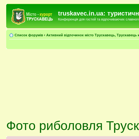
truskavec.in.ua: туристи
Конференція для гостей та відпочиваючих славного 
Список форумів
‹
Активний відпочинок місто Трускавець, Трускавець 
Фото риболовля Труск