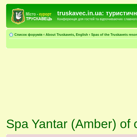
truskavec.in.ua: туристи
Конференція для гостей та відпочиваючих славного 
Список форумів
‹
About Truskavets, English
‹
Spas of the Truskavets resor
Spa Yantar (Amber) of c