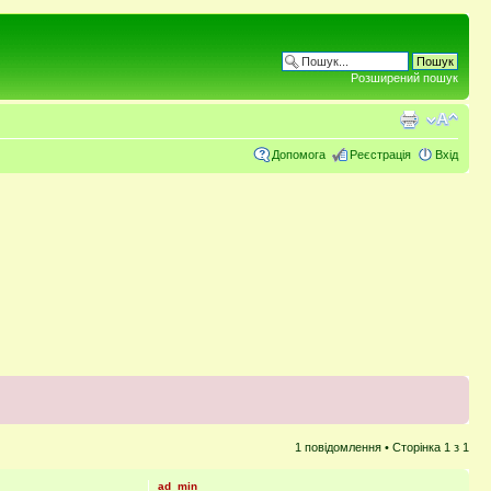
Розширений пошук
Допомога
Реєстрація
Вхід
1 повідомлення • Сторінка
1
з
1
ad_min