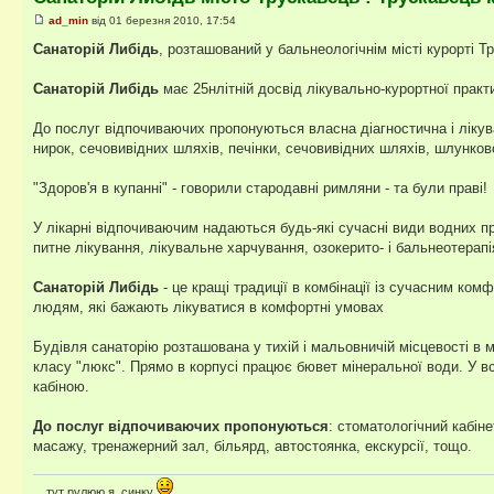
ad_min
від 01 березня 2010, 17:54
Санаторій Либідь
, розташований у бальнеологічнім місті курорті Тр
Санаторій Либідь
має 25нлітній досвід лікувально-курортної практ
До послуг відпочиваючих пропонуються власна діагностична і ліку
нирок, сечовивідних шляхів, печінки, сечовивідних шляхів, шлунков
"Здоров'я в купанні" - говорили стародавні римляни - та були праві!
У лікарні відпочиваючим надаються будь-які сучасні види водних п
питне лікування, лікувальне харчування, озокерито- і бальнеотерапі
Санаторій Либідь
- це кращі традиції в комбінації із сучасним ко
людям, які бажають лікуватися в комфортні умовах
Будівля санаторію розташована у тихій і мальовничій місцевості в м
класу "люкс". Прямо в корпусі працює бювет мінеральної води. У 
кабіною.
До послуг відпочиваючих пропонуються
: стоматологічний кабін
масажу, тренажерний зал, більярд, автостоянка, екскурсії, тощо.
... тут рулюю я, синку