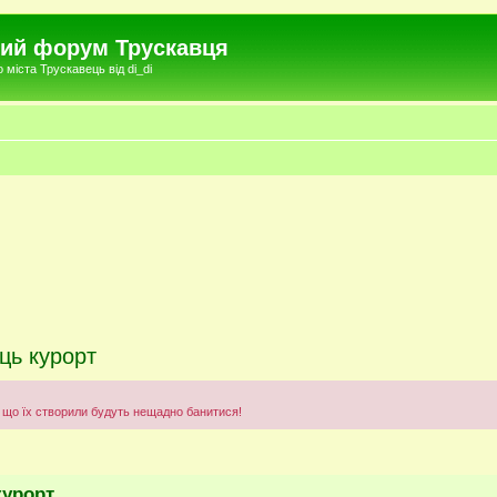
чний форум Трускавця
міста Трускавець від di_di
ць курорт
що їх створили будуть нещадно банитися!
курорт