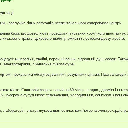
ускавці!
ики, і заслужив гідну репутацію респектабельного оздоровчого центру.
вальна бази, що дозволяють проводити лікування хронічного простатиту,
о-кишкового тракту, цукрового діабету, ожиріння, остеохондрозу хребта.
роцедур: мінеральні, хвойні, перлинні ванни, підводний душ-масаж. Тако
я, електротерапія, лікувальна фізкультура
мфортом, прекрасним обслуговуванням і розумними цінами. Наш санаторій
ежах міста. Санаторій розрахований на 60 місць, є одно-, двомісні номе
всіх номерах є супутникове телебачення, холодильник, санвузол з ванно
ет, лабораторія, ультразвукова діагностика, комп'ютерна електрокардіогра