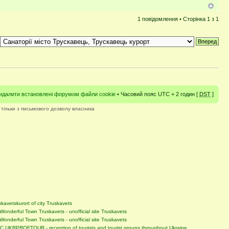
1 повідомлення • Сторінка
1
з
1
идалити встановлені форумом файли cookie
• Часовий пояс UTC + 2 годин [
DST
]
 тільки з письмового дозволу власника