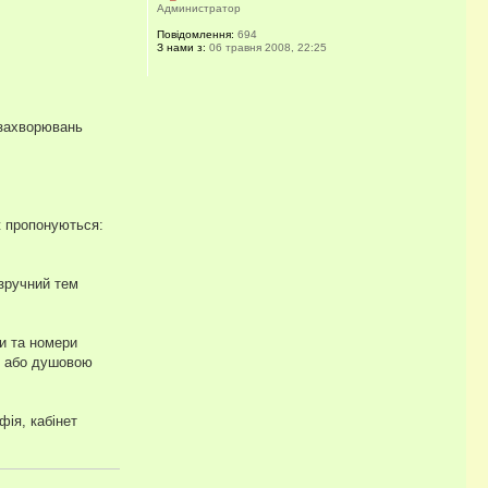
Администратор
Повідомлення:
694
З нами з:
06 травня 2008, 22:25
 захворювань
ж пропонуються:
 зручний тем
ри та номери
ю або душовою
фія, кабінет