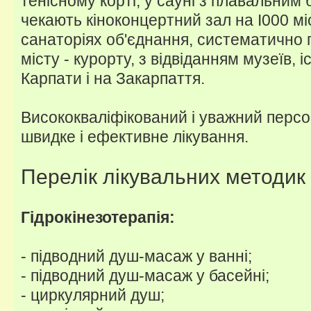
тенісному корті, у сауні з плавальним 
чекають кіноконцертний зал на І000 місц
санаторіях об'єднання, систематично п
місту - курорту, з відвіданням музеїв, 
Карпати і на Закарпаття.
Висококваліфікований і уважний перс
швидке і ефективне лікування.
Перелік лікувальних методик
Гідрокінезотерапія:
- підводний душ-масаж у ванні;
- підводний душ-масаж у басейні;
- циркулярний душ;