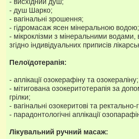
- висхідний душ;
- душ Шарко;
- вагінальні зрошення;
- гідромасаж ясен мінеральною водою;
- мікроклізми з мінеральними водами,
згідно індивідуальних приписів лікарсь
Пелоїдотерапія:
- аплікації озокерафіну та озокераліну;
- мітигована озокеритотерапія за доп
грілки;
- вагінальні озокеритові та ректально-
- парадонтологічні аплікації озопарафі
Лікувальний ручний масаж: