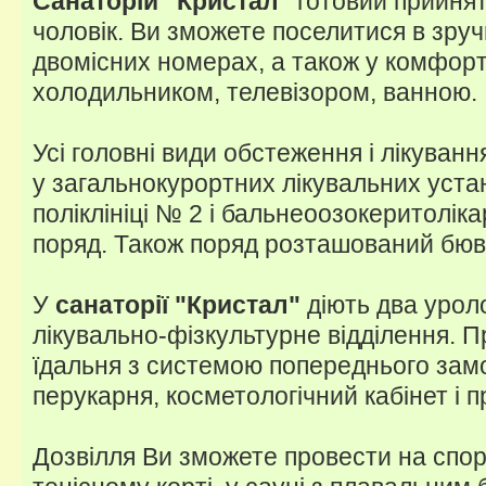
Санаторій "Кристал"
готовий прийня
чоловік. Ви зможете поселитися в зручн
двомісних номерах, а також у комфорт
холодильником, телевізором, ванною.
Усі головні види обстеження і лікуван
у загальнокурортних лікувальних устан
поліклініці № 2 і бальнеоозокеритолік
поряд. Також поряд розташований бюв
У
санаторії "Кристал"
діють два уроло
лікувально-фізкультурне відділення. Пр
їдальня з системою попереднього замо
перукарня, косметологічний кабінет і п
Дозвілля Ви зможете провести на спо