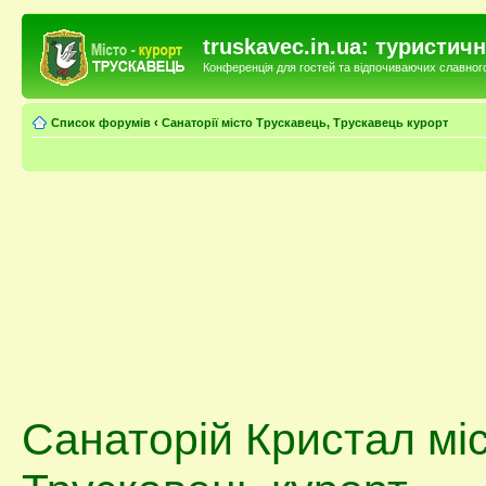
truskavec.in.ua: туристи
Конференція для гостей та відпочиваючих славного 
Список форумів
‹
Санаторії місто Трускавець, Трускавець курорт
Санаторій Кристал міс