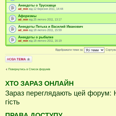
Анекдоты о Трускавце
ad_min
від 12 березня 2011, 14:44
Афоризмы
ad_min
від 25 лютого 2011, 13:17
Анекдоты Петька и Василий Иванович
ad_min
від 18 лютого 2011, 15:59
Анекдоты о рыбалке
ad_min
від 18 лютого 2011, 16:19
Відображати теми за:
Сортув
Створити нову тему
Повернутись в Список форумів
ХТО ЗАРАЗ ОНЛАЙН
Зараз переглядають цей форум: Н
гість
ПРАВА ДОСТУПУ