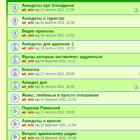
Анекдоты про блондинок
ad_min
від 17 лютого 2011, 17:49
Анекдоты о туристах
ad_min
від 31 жовтня 2011, 11:05
Видео приколы
ad_min
від 18 лютого 2011, 12:42
Анекдоты для админов :)
ad_min
від 18 лютого 2011, 16:33
Фразы которые заставляют задуматься
ad_min
від 09 березня 2011, 11:11
Вовочка
ad_min
від 17 лютого 2011, 20:09
Анекдот дня
ad_min
від 16 лютого 2011, 16:45
Жены, любимые и просто отношения
ad_min
від 22 березня 2011, 21:59
Поручик Ржевский
ad_min
від 17 лютого 2011, 20:08
Анекдоты о врачах
ad_min
від 22 березня 2011, 21:54
Вопрос армянскому радио
ad_min
від 18 березня 2011, 14:06