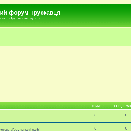
чний форум Трускавця
міста Трускавець від di_di
ТЕМИ
ПОВІДОМЛ
6
6
6
6
celess gift of: human health!