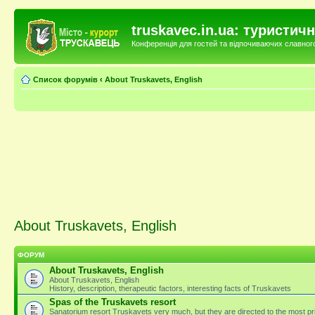
truskavec.in.ua: туристи
Конференція для гостей та відпочиваючих славного 
Список форумів
‹
About Truskavets, English
About Truskavets, English
ФОРУМ
About Truskavets, English
About Truskavets, English
History, description, therapeutic factors, interesting facts of Truskavets
Spas of the Truskavets resort
Sanatorium resort Truskavets very much, but they are directed to the most pri