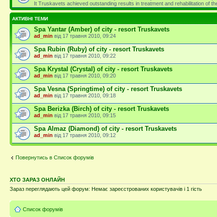
It Truskavets achieved outstanding results in treatment and rehabilitation of 
АКТИВНІ ТЕМИ
Spa Yantar (Amber) of city - resort Truskavets
ad_min
від 17 травня 2010, 09:24
Spa Rubin (Ruby) of city - resort Truskavets
ad_min
від 17 травня 2010, 09:22
Spa Krystal (Crystal) of city - resort Truskavets
ad_min
від 17 травня 2010, 09:20
Spa Vesna (Springtime) of city - resort Truskavets
ad_min
від 17 травня 2010, 09:18
Spa Berizka (Birch) of city - resort Truskavets
ad_min
від 17 травня 2010, 09:15
Spa Almaz (Diamond) of city - resort Truskavets
ad_min
від 17 травня 2010, 09:12
Повернутись в Список форумів
ХТО ЗАРАЗ ОНЛАЙН
Зараз переглядають цей форум: Немає зареєстрованих користувачів і 1 гість
Список форумів