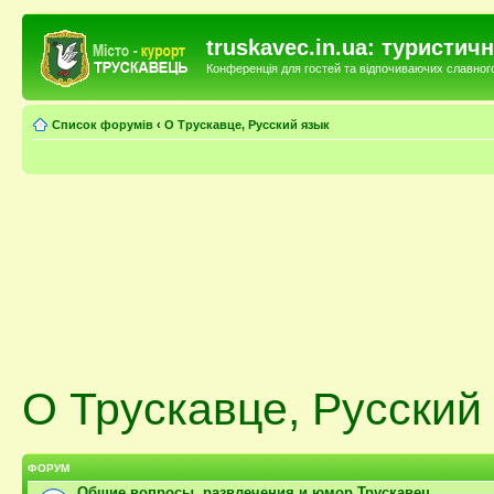
truskavec.in.ua: туристи
Конференція для гостей та відпочиваючих славного 
Список форумів
‹
О Трускавце, Русский язык
О Трускавце, Русский
ФОРУМ
Общие вопросы, развлечения и юмор Трускавец