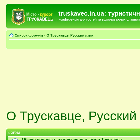
truskavec.in.ua: туристи
Конференція для гостей та відпочиваючих славного 
Список форумів
‹
О Трускавце, Русский язык
О Трускавце, Русский
ФОРУМ
Общие вопросы, развлечения и юмор Трускавец