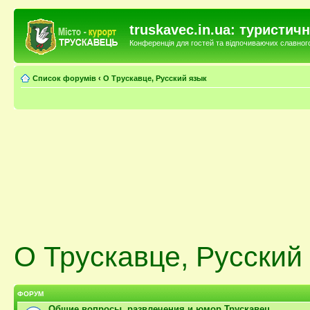
truskavec.in.ua: туристи
Конференція для гостей та відпочиваючих славного 
Список форумів
‹
О Трускавце, Русский язык
О Трускавце, Русский
ФОРУМ
Общие вопросы, развлечения и юмор Трускавец