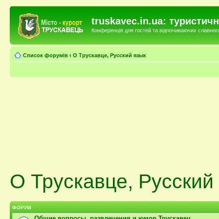
truskavec.in.ua: туристи
Конференція для гостей та відпочиваючих славного 
Список форумів
‹
О Трускавце, Русский язык
О Трускавце, Русский
ФОРУМ
Общие вопросы, развлечения и юмор Трускавец