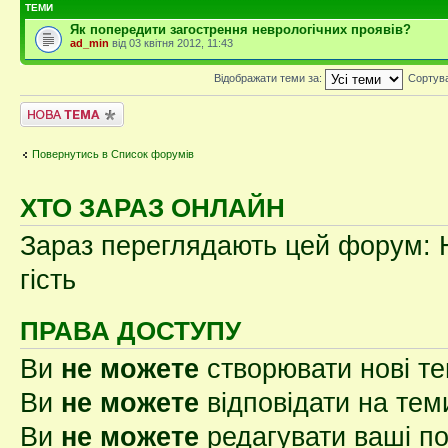
ТЕМИ
Як попередити загострення неврологічних проявів?
ad_min
від 03 квітня 2012, 11:43
Відображати теми за:
Сортув
Створити нову тему
Повернутись в Список форумів
ХТО ЗАРАЗ ОНЛАЙН
Зараз переглядають цей форум: Н
гість
ПРАВА ДОСТУПУ
Ви
не можете
створювати нові т
Ви
не можете
відповідати на тем
Ви
не можете
редагувати ваші п