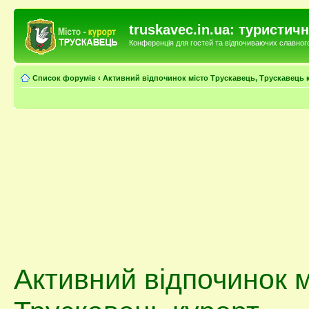
truskavec.in.ua: туристи
Конференція для гостей та відпочиваючих славного 
Список форумів
‹
Активний відпочинок місто Трускавець, Трускавець 
Активний відпочинок м