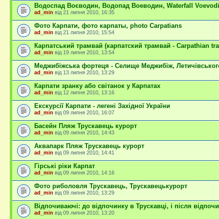
Водоспад Воєводин, Водопад Воеводин, Waterfall Voevod
ad_min
від 21 липня 2010, 16:35
Фото Карпати, фото карпаты, photo Carpatians
ad_min
від 21 липня 2010, 15:54
Карпатський трамвай (карпатский трамвай - Carpathian tr
ad_min
від 19 липня 2010, 13:54
Меджибіжська фортеця - Селище Меджибіж, Летичівськог
ad_min
від 13 липня 2010, 13:29
Карпати зранку або світанок у Карпатах
ad_min
від 12 липня 2010, 13:16
Екскурсії Карпати - легені Західної України
ad_min
від 09 липня 2010, 16:07
Басейн Пляж Трускавець курорт
ad_min
від 09 липня 2010, 14:43
Аквапарк Пляж Трускавець курорт
ad_min
від 09 липня 2010, 14:41
Гірські ріки Карпат
ad_min
від 09 липня 2010, 14:16
Фото риболовля Трускавець, Трускавецькурорт
ad_min
від 09 липня 2010, 13:29
Відпочиваючі: до відпочинку в Трускавці, і після відпочи
ad_min
від 09 липня 2010, 13:20