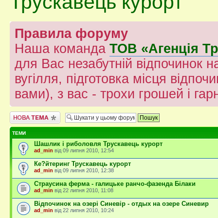
Трускавець курорт
Правила форуму
Наша команда
ТОВ «Агенція Т
для Вас незабутній відпочинок на
вугілля, підготовка місця відпочи
вами), з вас - трохи грошей і гар
Створити нову тему
ТЕМИ
Шашлик і риболовля Трускавець курорт
ad_min
від 09 липня 2010, 12:54
Ке?йтеринг Трускавець курорт
ad_min
від 09 липня 2010, 12:38
Страусина ферма - галицьке ранчо-фазенда Білаки
ad_min
від 22 липня 2010, 11:08
Відпочинок на озері Cиневір - отдых на озере Синевир
ad_min
від 22 липня 2010, 10:24