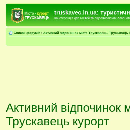
truskavec.in.ua: туристи
Конференція для гостей та відпочиваючих славного 
Список форумів
‹
Активний відпочинок місто Трускавець, Трускавець 
Активний відпочинок м
Трускавець курорт