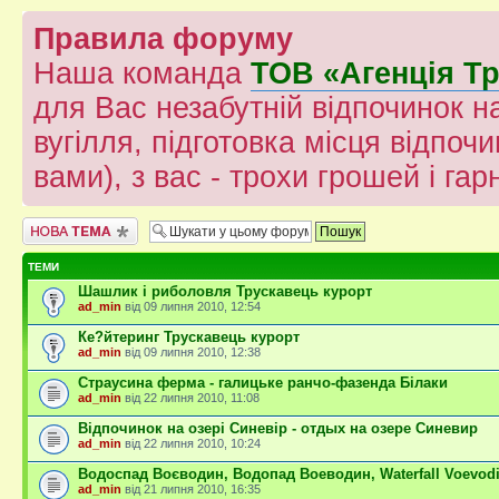
Правила форуму
Наша команда
ТОВ «Агенція Т
для Вас незабутній відпочинок на
вугілля, підготовка місця відпочи
вами), з вас - трохи грошей і гар
Створити нову тему
ТЕМИ
Шашлик і риболовля Трускавець курорт
ad_min
від 09 липня 2010, 12:54
Ке?йтеринг Трускавець курорт
ad_min
від 09 липня 2010, 12:38
Страусина ферма - галицьке ранчо-фазенда Білаки
ad_min
від 22 липня 2010, 11:08
Відпочинок на озері Cиневір - отдых на озере Синевир
ad_min
від 22 липня 2010, 10:24
Водоспад Воєводин, Водопад Воеводин, Waterfall Voevod
ad_min
від 21 липня 2010, 16:35