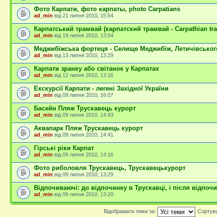
Фото Карпати, фото карпаты, photo Carpatians
ad_min
від 21 липня 2010, 15:54
Карпатський трамвай (карпатский трамвай - Carpathian tr
ad_min
від 19 липня 2010, 13:54
Меджибіжська фортеця - Селище Меджибіж, Летичівськог
ad_min
від 13 липня 2010, 13:29
Карпати зранку або світанок у Карпатах
ad_min
від 12 липня 2010, 13:16
Екскурсії Карпати - легені Західної України
ad_min
від 09 липня 2010, 16:07
Басейн Пляж Трускавець курорт
ad_min
від 09 липня 2010, 14:43
Аквапарк Пляж Трускавець курорт
ad_min
від 09 липня 2010, 14:41
Гірські ріки Карпат
ad_min
від 09 липня 2010, 14:16
Фото риболовля Трускавець, Трускавецькурорт
ad_min
від 09 липня 2010, 13:29
Відпочиваючі: до відпочинку в Трускавці, і після відпочи
ad_min
від 09 липня 2010, 13:20
Відображати теми за:
Сортув