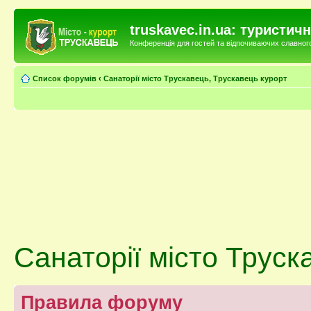
truskavec.in.ua: туристи
Конференція для гостей та відпочиваючих славного 
Список форумів
‹
Санаторії місто Трускавець, Трускавець курорт
Санаторії місто Труск
Правила форуму