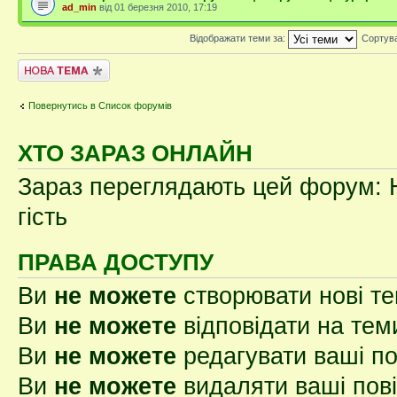
ad_min
від 01 березня 2010, 17:19
Відображати теми за:
Сортув
Створити нову тему
Повернутись в Список форумів
ХТО ЗАРАЗ ОНЛАЙН
Зараз переглядають цей форум: Н
гість
ПРАВА ДОСТУПУ
Ви
не можете
створювати нові т
Ви
не можете
відповідати на тем
Ви
не можете
редагувати ваші п
Ви
не можете
видаляти ваші пов