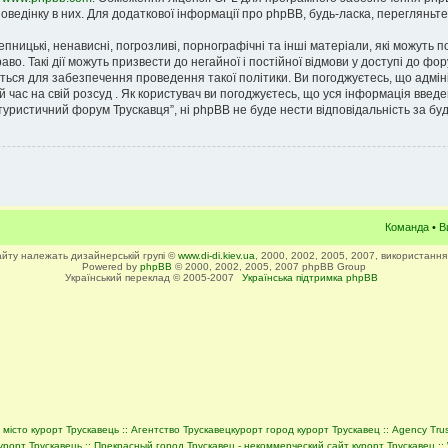
оведінку в них. Для додаткової інформації про phpBB, будь-ласка, перегляньт
пницькі, ненависні, погрозливі, порнографічні та інші матеріали, які можуть п
аво. Такі дії можуть призвести до негайної і постійної відмови у доступі до 
ються для забезпечення проведення такої політики. Ви погоджуєтесь, що адмін
 час на свій розсуд . Як користувач ви погоджуєтесь, що уся інформація введе
: туристичний форум Трускавця”, ні phpBB не буде нести відповідальність за буд
Команда
•
В
сайту належать дизайнерській групі ©
www.di-di.kiev.ua
, 2000, 2002, 2005, 2007, використання
Powered by
phpBB
© 2000, 2002, 2005, 2007 phpBB Group
Український переклад © 2005-2007
Українська підтримка phpBB