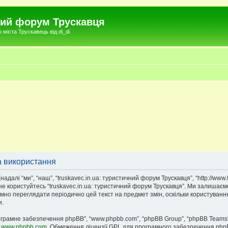
чний форум Трускавця
міста Трускавець від di_di
а використання
адалі “ми”, “наш”, “truskavec.in.ua: туристичний форум Трускавця”, “http://www.
 не користуйтесь “truskavec.in.ua: туристичний форум Трускавця”. Ми залишаєм
умно переглядати періодично цей текст на предмет змін, оскільки користуванн
и.
рограмне забезпечення phpBB”, “www.phpbb.com”, “phpBB Group”, “phpBB Teams”
у
www.phpbb.com
. Обмеження ліцензії GPL для програмного забезпечення phpBB 