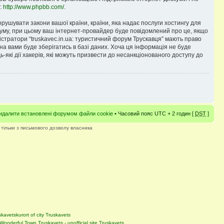
е:
http://www.phpbb.com/
.
орушувати закони вашої країни, країни, яка надає послуги хостингу для
форуму, при цьому ваш інтернет-провайдер буде повідомлений про це, якщо
істратори “truskavec.in.ua: туристичний форум Трускавця” мають право
на вами буде зберігатись в базі даних. Хоча ця інформація не буде
ь-які дії хакерів, які можуть призвести до несанкціонованого доступу до
идалити встановлені форумом файли cookie
• Часовий пояс UTC + 2 годин [
DST
]
 тільки з письмового дозволу власника