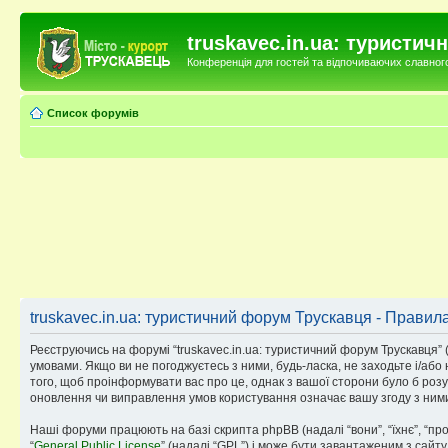
truskavec.in.ua: туристи
Конференція для гостей та відпочиваючих славного 
Список форумів
truskavec.in.ua: туристичний форум Трускавця - Правил
Реєструючись на форумі “truskavec.in.ua: туристичний форум Трускавця” (н
умовами. Якщо ви не погоджуєтесь з ними, будь-ласка, не заходьте і/або
того, щоб проінформувати вас про це, однак з вашої сторони було б роз
оновлення чи виправлення умов користування означає вашу згоду з ним
Наші форуми працюють на базі скрипта phpBB (надалі “вони”, “їхнє”, “п
“
General Public License
” (надалі “GPL”) і може бути завантаженим з сайт