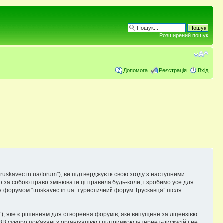
Розширений пошук
Допомога
Реєстрація
Вхід
truskavec.in.ua/forum”), ви підтверджуєте свою згоду з наступними
о за собою право змінювати ці правила будь-коли, і зробимо усе для
я форумом “truskavec.in.ua: туристичний форум Трускавця” після
), яке є рішенням для створення форумів, яке випущене за ліцензією
суворо пов'язані з організацією і підтримкою інтернет-дискусій і не