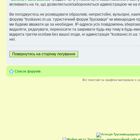
впливають на те, що дозволяється/забороняється адміністрацією чи на п
Ви погоджуєтесь не розміщувати образливі, непристойні, вульгарні, накле
форуму “truskavec.in.ua: туристичний форум Трускавця” чи міжнародне пр
ми будемо вважати це за необхідне. IP-адреси усіх повідомлень зберіга
видаляти, редагувати, переносити та закривати будь-яку тему в будь-який
відкрита третім особам без вашої згоди, ні адмністрація “truskavec.in.ua
неї.
Повернутись на сторінку логування
Список форумів
Всі текстові та графічні матеріали з 